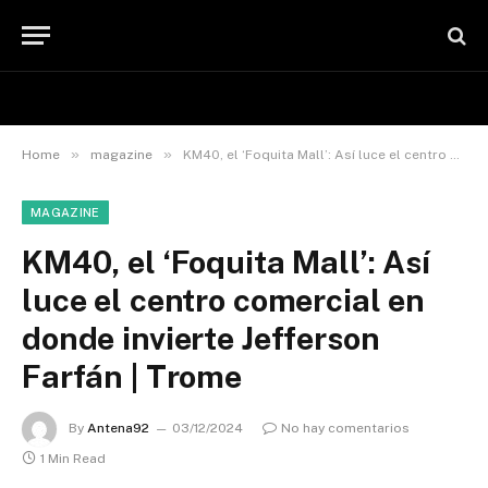
»
»
Home
magazine
KM40, el ‘Foquita Mall’: Así luce el centro comercial en donde invierte Jefferson Farfán | Trome
MAGAZINE
KM40, el ‘Foquita Mall’: Así
luce el centro comercial en
donde invierte Jefferson
Farfán | Trome
By
Antena92
03/12/2024
No hay comentarios
1 Min Read