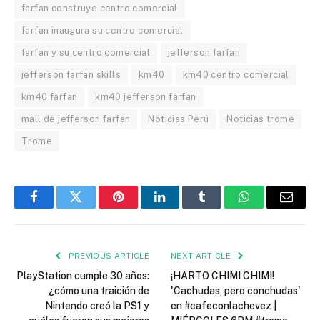
farfan construye centro comercial
farfan inaugura su centro comercial
farfan y su centro comercial
jefferson farfan
jefferson farfan skills
km40
km40 centro comercial
km40 farfan
km40 jefferson farfan
mall de jefferson farfan
Noticias Perú
Noticias trome
Trome
Facebook
Twitter
Pinterest
LinkedIn
Tumblr
WhatsApp
Email
PREVIOUS ARTICLE
NEXT ARTICLE
PlayStation cumple 30 años:
¡HARTO CHIMI CHIMI!
¿cómo una traición de
'Cachudas, pero conchudas'
Nintendo creó la PS1 y
en #cafeconlachevez |