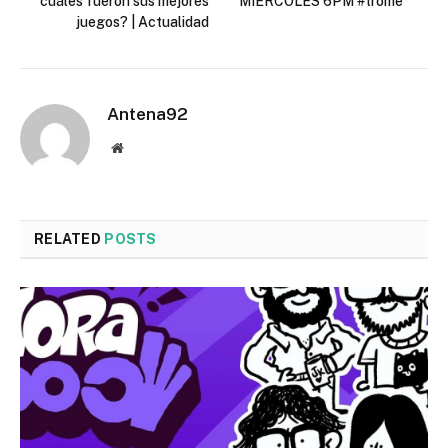
cuáles fueron sus mejores
MIÉRCOLES 6PM #trome
juegos? | Actualidad
Antena92
Website
RELATED
POSTS