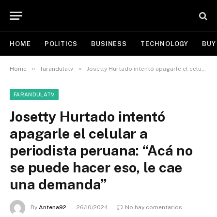
HOME
POLITICS
BUSINESS
TECHNOLOGY
BUY
»
»
Home
farandulatv
Josetty Hurtado intentó apagarle el celular a periodista peruana: “Acá no se puede hacer eso, le cae una demanda”
FARANDULATV
Josetty Hurtado intentó
apagarle el celular a
periodista peruana: “Acá no
se puede hacer eso, le cae
una demanda”
By
Antena92
26/10/2024
No hay comentarios