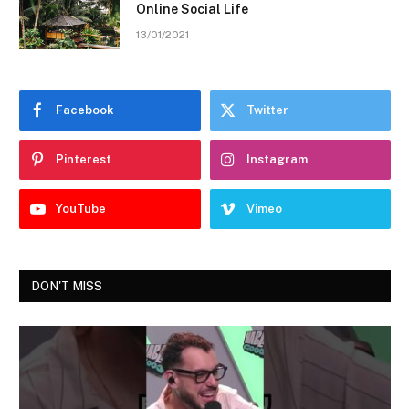
Online Social Life
13/01/2021
Facebook
Twitter
Pinterest
Instagram
YouTube
Vimeo
DON'T MISS