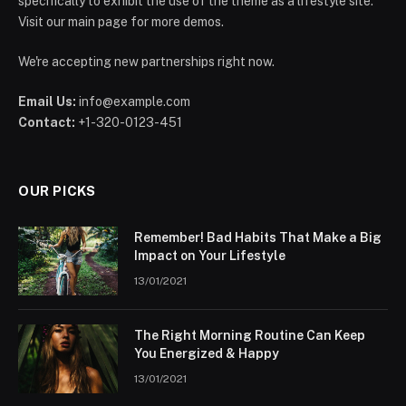
specifically to exhibit the use of the theme as a lifestyle site.
Visit our main page for more demos.
We're accepting new partnerships right now.
Email Us:
info@example.com
Contact:
+1-320-0123-451
OUR PICKS
Remember! Bad Habits That Make a Big
Impact on Your Lifestyle
13/01/2021
The Right Morning Routine Can Keep
You Energized & Happy
13/01/2021