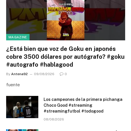
MAGAZINE
¿Está bien que voz de Goku en japonés
cobre 3500 dólares por autógrafo? #goku
#autografo #hablagood
By
Antena92
09/08/2026
0
fuente
Los campeones de la primera pichanga
Choco Good #streaming
#streamingfutbol #todogood
08/08/2026