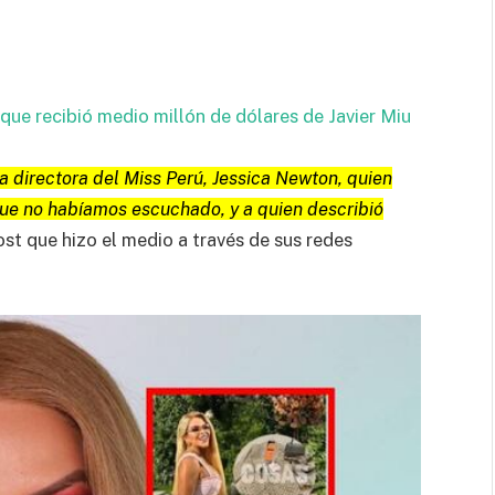
 que recibió medio millón de dólares de Javier Miu
 directora del Miss Perú, Jessica Newton, quien
que no habíamos escuchado, y a quien describió
post que hizo el medio a través de sus redes