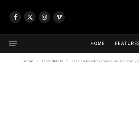
Facebook
X
Instagram
Vimeo
(Twitter)
HOME
FEATURE
»
»
Home
farandulatv
Jessica Newton rompe su silencio y d