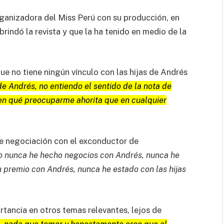
rganizadora del Miss Perú con su producción, en
rindó la revista y que la ha tenido en medio de la
e no tiene ningún vínculo con las hijas de Andrés
de Andrés, no entiendo el sentido de la nota de
en qué preocuparme ahorita que en cualquier
e negociación con el exconductor de
o nunca he hecho negocios con Andrés, nunca he
 premio con Andrés, nunca he estado con las hijas
rtancia en otros temas relevantes, lejos de
, nada que temer y honestamente creo que el