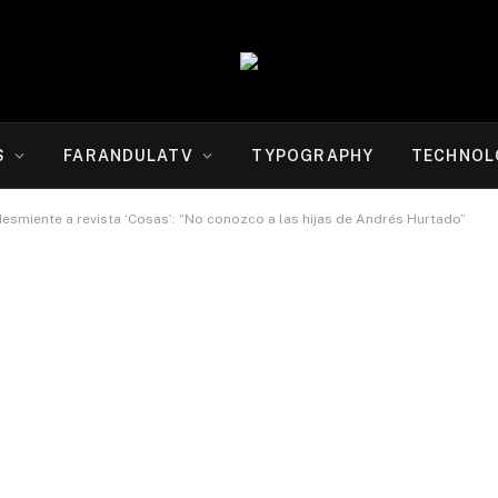
S
FARANDULATV
TYPOGRAPHY
TECHNOL
esmiente a revista ‘Cosas’: “No conozco a las hijas de Andrés Hurtado”