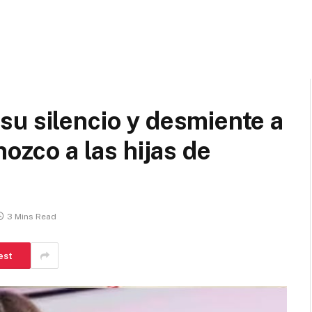
u silencio y desmiente a
nozco a las hijas de
3 Mins Read
est