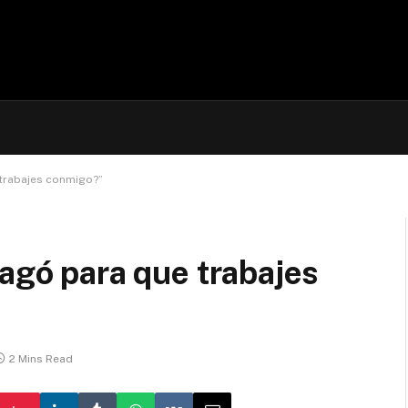
 trabajes conmigo?”
pagó para que trabajes
2 Mins Read