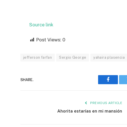
Source link
Post Views:
0
jefferson farfan
Sergio George
yahaira plasencia
SHARE.
Faceboo
PREVIOUS ARTICLE
Ahorita estarías en mi mansión