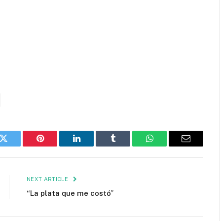
k
Twitter
Pinterest
LinkedIn
Tumblr
WhatsApp
Email
NEXT ARTICLE
“La plata que me costó”