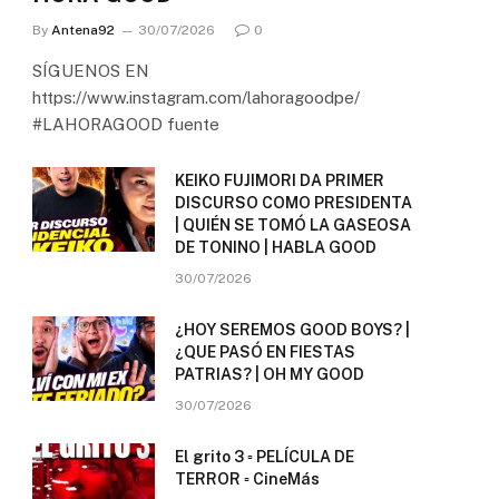
By
Antena92
30/07/2026
0
SÍGUENOS EN
https://www.instagram.com/lahoragoodpe/
#LAHORAGOOD fuente
KEIKO FUJIMORI DA PRIMER
DISCURSO COMO PRESIDENTA
| QUIÉN SE TOMÓ LA GASEOSA
DE TONINO | HABLA GOOD
30/07/2026
¿HOY SEREMOS GOOD BOYS? |
¿QUE PASÓ EN FIESTAS
PATRIAS? | OH MY GOOD
30/07/2026
El grito 3 ▫️ PELÍCULA DE
TERROR ▫️ CineMás