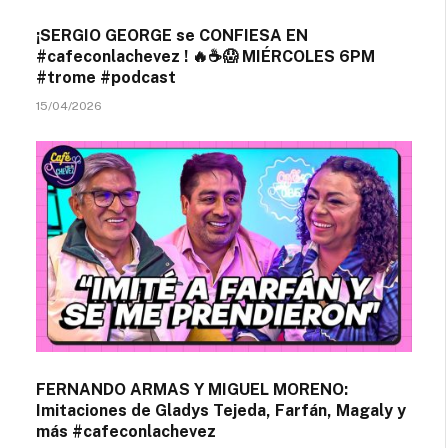
¡SERGIO GEORGE se CONFIESA EN
#cafeconlachevez ! 🔥☕😱 MIÉRCOLES 6PM
#trome #podcast
15/04/2026
FERNANDO ARMAS Y MIGUEL MORENO:
Imitaciones de Gladys Tejeda, Farfán, Magaly y
más #cafeconlachevez