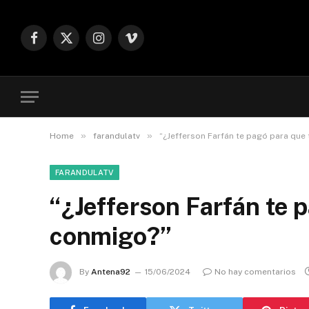
Facebook
X
Instagram
Vimeo
(Twitter)
»
»
Home
farandulatv
“¿Jefferson Farfán te pagó para que
FARANDULATV
“¿Jefferson Farfán te 
conmigo?”
By
Antena92
15/06/2024
No hay comentarios