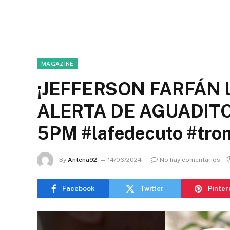
MAGAZINE
¡JEFFERSON FARFÁN lo 
ALERTA DE AGUADITO
5PM #lafedecuto #tro
By
Antena92
14/06/2024
No hay comentarios
Facebook
Twitter
Pinter