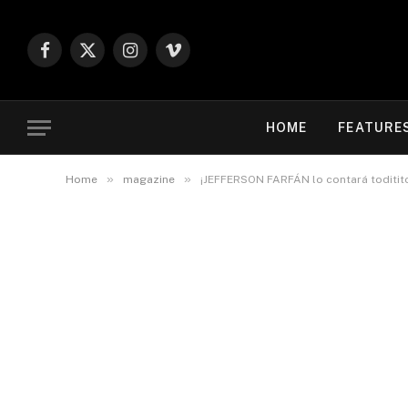
Facebook
X
Instagram
Vimeo
(Twitter)
HOME
FEATURE
»
»
Home
magazine
¡JEFFERSON FARFÁN lo contará toditit