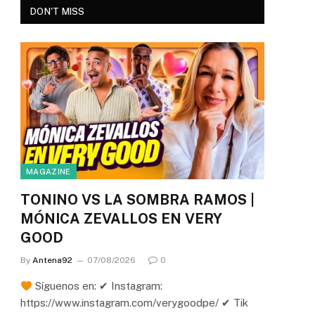
DON'T MISS
MAGAZINE
TONINO VS LA SOMBRA RAMOS |
MÓNICA ZEVALLOS EN VERY
GOOD
By
Antena92
07/08/2026
0
Síguenos en: ✔ Instagram:
https://www.instagram.com/verygoodpe/ ✔ Tik