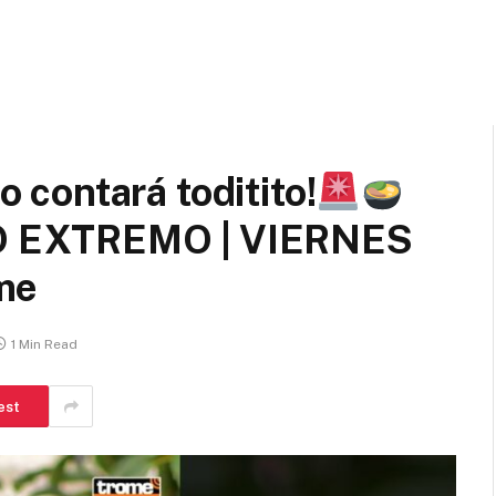
contará toditito!
 EXTREMO | VIERNES
me
1 Min Read
est