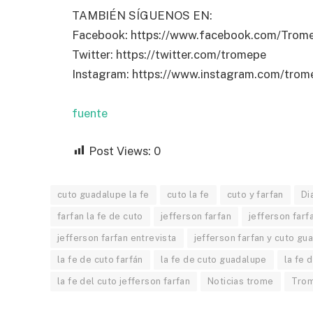
TAMBIÉN SÍGUENOS EN:
Facebook: https://www.facebook.com/Trom
Twitter: https://twitter.com/tromepe
Instagram: https://www.instagram.com/trome
fuente
Post Views:
0
cuto guadalupe la fe
cuto la fe
cuto y farfan
Di
farfan la fe de cuto
jefferson farfan
jefferson farf
jefferson farfan entrevista
jefferson farfan y cuto gu
la fe de cuto farfán
la fe de cuto guadalupe
la fe 
la fe del cuto jefferson farfan
Noticias trome
Tro