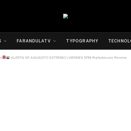
S
FARANDULATV
TYPOGRAPHY
TECHNOL
o!
ALERTA DE AGUADITO EXTREMO | VIERNES 5PM #lafedecuto #trome