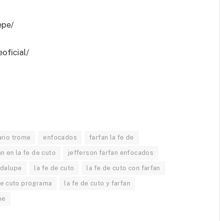
epe/
oficial/
ario trome
enfocados
farfan la fe de
an en la fe de cuto
jefferson farfan enfocados
adalupe
la fe de cuto
la fe de cuto con farfan
de cuto programa
la fe de cuto y farfan
me