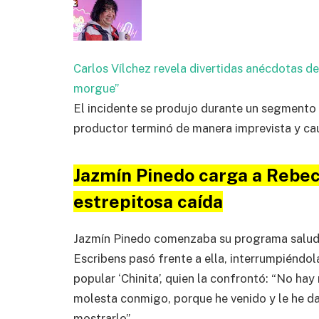
Carlos Vílchez revela divertidas anécdotas de
morgue”
El incidente se produjo durante un segmento 
productor terminó de manera imprevista y cau
Jazmín Pinedo carga a Rebec
estrepitosa caída
Jazmín Pinedo comenzaba su programa salud
Escribens pasó frente a ella, interrumpiéndo
popular ‘Chinita’, quien la confrontó: “No ha
molesta conmigo, porque he venido y le he d
mostrarlo”.