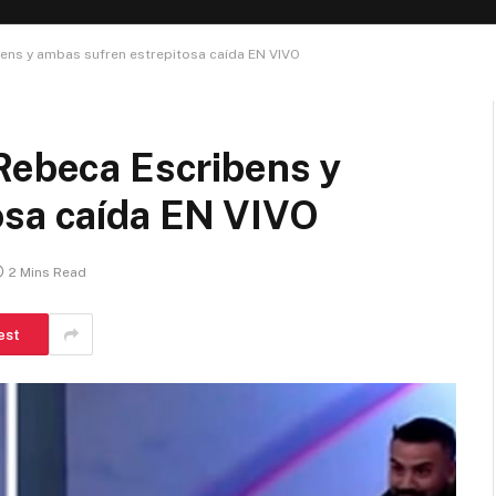
ens y ambas sufren estrepitosa caída EN VIVO
 Rebeca Escribens y
osa caída EN VIVO
2 Mins Read
est