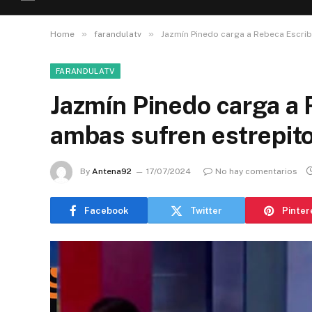
»
»
Home
farandulatv
Jazmín Pinedo carga a Rebeca Escrib
FARANDULATV
Jazmín Pinedo carga a
ambas sufren estrepit
By
Antena92
17/07/2024
No hay comentarios
Facebook
Twitter
Pinter