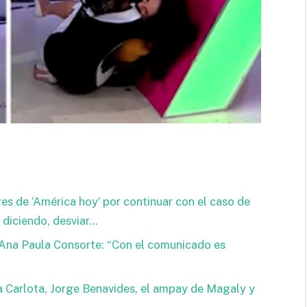
es de ‘América hoy’ por continuar con el caso de
 diciendo, desviar…
 Ana Paula Consorte: “Con el comunicado es
 La Carlota, Jorge Benavides, el ampay de Magaly y