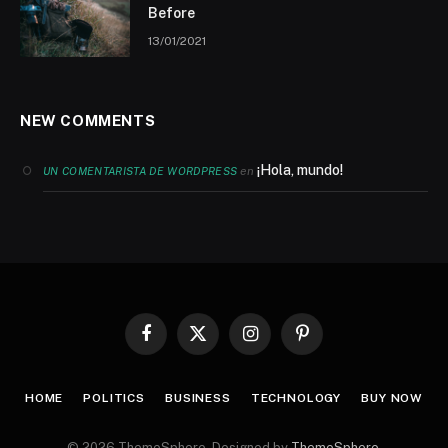
Before
13/01/2021
NEW COMMENTS
¡Hola, mundo!
en
UN COMENTARISTA DE WORDPRESS
Facebook
X
Instagram
Pinterest
(Twitter)
HOME
POLITICS
BUSINESS
TECHNOLOGY
BUY NOW
© 2026 ThemeSphere. Designed by
ThemeSphere
.