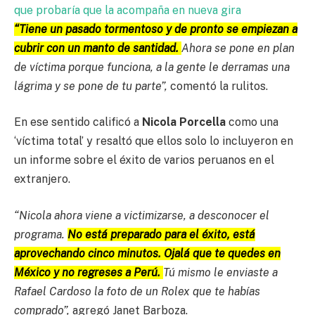
que probaría que la acompaña en nueva gira
“Tiene un pasado tormentoso y de pronto se empiezan a
cubrir con un manto de santidad.
Ahora se pone en plan
de víctima porque funciona, a la gente le derramas una
lágrima y se pone de tu parte”,
comentó la rulitos.
En ese sentido calificó a
Nicola Porcella
como una
‘víctima total’ y resaltó que ellos solo lo incluyeron en
un informe sobre el éxito de varios peruanos en el
extranjero.
“Nicola ahora viene a victimizarse, a desconocer el
programa.
No está preparado para el éxito, está
aprovechando cinco minutos. Ojalá que te quedes en
México y no regreses a Perú.
Tú mismo le enviaste a
Rafael Cardoso la foto de un Rolex que te habías
comprado”,
agregó Janet Barboza.