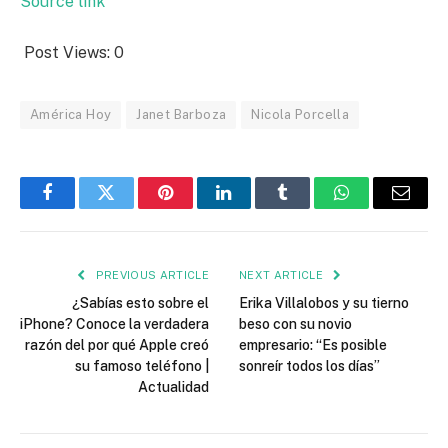
Source link
Post Views:
0
América Hoy
Janet Barboza
Nicola Porcella
Facebook
Twitter
Pinterest
LinkedIn
Tumblr
WhatsApp
Email
PREVIOUS ARTICLE
NEXT ARTICLE
¿Sabías esto sobre el
Erika Villalobos y su tierno
iPhone? Conoce la verdadera
beso con su novio
razón del por qué Apple creó
empresario: “Es posible
su famoso teléfono |
sonreír todos los días”
Actualidad