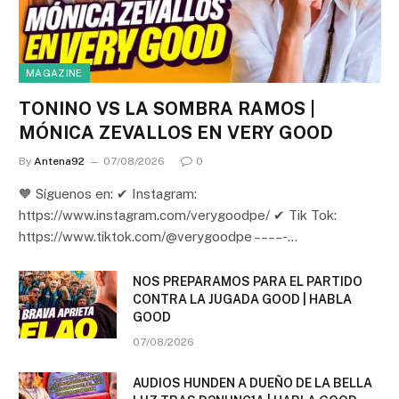
MAGAZINE
TONINO VS LA SOMBRA RAMOS |
MÓNICA ZEVALLOS EN VERY GOOD
By
Antena92
07/08/2026
0
🧡 Síguenos en: ✔ Instagram:
https://www.instagram.com/verygoodpe/ ✔ Tik Tok:
https://www.tiktok.com/@verygoodpe – – – – -…
NOS PREPARAMOS PARA EL PARTIDO
CONTRA LA JUGADA GOOD | HABLA
GOOD
07/08/2026
AUDIOS HUNDEN A DUEÑO DE LA BELLA