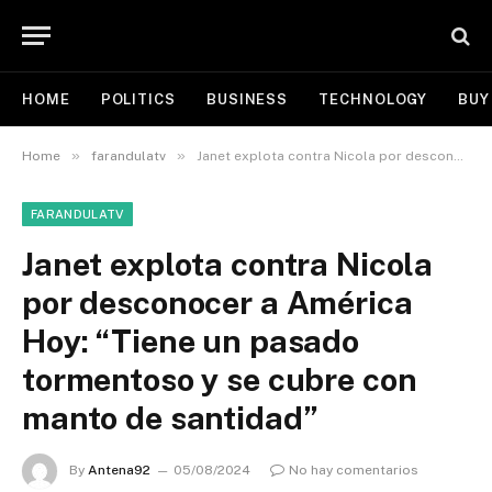
HOME
POLITICS
BUSINESS
TECHNOLOGY
BUY
»
»
Home
farandulatv
Janet explota contra Nicola por desconocer a América Hoy: “Tiene un pasado tormentoso y se cubre con manto de santidad”
FARANDULATV
Janet explota contra Nicola
por desconocer a América
Hoy: “Tiene un pasado
tormentoso y se cubre con
manto de santidad”
By
Antena92
05/08/2024
No hay comentarios