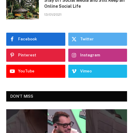
Stay off Social Media and Still Keep an
Online Social Life
13/01/2021
Facebook
Twitter
Pinterest
Instagram
YouTube
Vimeo
DON'T MISS