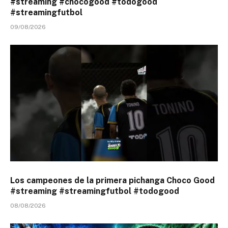
#streaming #chocogood #todogood
#streamingfutbol
09/08/2026
Los campeones de la primera pichanga Choco Good
#streaming #streamingfutbol #todogood
08/08/2026