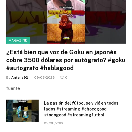
MAGAZINE
¿Está bien que voz de Goku en japonés
cobre 3500 dólares por autógrafo? #goku
#autografo #hablagood
By
Antena92
09/08/2026
0
fuente
La pasión del fútbol se vivió en todos
lados #streaming #chocogood
#todogood #streamingfutbol
09/08/2026