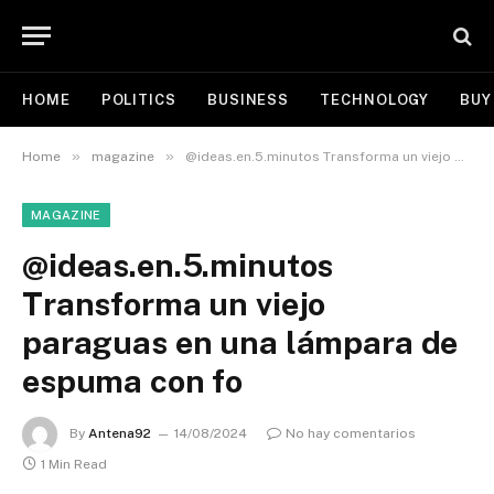
HOME
POLITICS
BUSINESS
TECHNOLOGY
BUY
»
»
Home
magazine
@ideas.en.5.minutos Transforma un viejo paraguas en una lámpara de espuma con fo
MAGAZINE
@ideas.en.5.minutos
Transforma un viejo
paraguas en una lámpara de
espuma con fo
By
Antena92
14/08/2024
No hay comentarios
1 Min Read