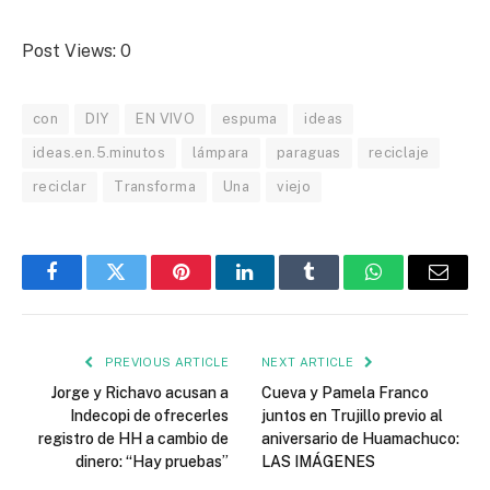
Post Views:
0
con
DIY
EN VIVO
espuma
ideas
ideas.en.5.minutos
lámpara
paraguas
reciclaje
reciclar
Transforma
Una
viejo
Facebook
Twitter
Pinterest
LinkedIn
Tumblr
WhatsApp
Email
PREVIOUS ARTICLE
NEXT ARTICLE
Jorge y Richavo acusan a
Cueva y Pamela Franco
Indecopi de ofrecerles
juntos en Trujillo previo al
registro de HH a cambio de
aniversario de Huamachuco:
dinero: “Hay pruebas”
LAS IMÁGENES