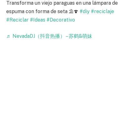
Transforma un viejo paraguas en una lámpara de
espuma con forma de seta ⛱🍄
#diy
#reciclaje
#Reciclar
#Ideas
#Decorativo
♬ NevadaDJ（抖音热播） – 苏鹤&萌妹