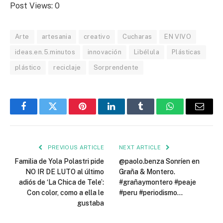
Post Views:
0
Arte
artesania
creativo
Cucharas
EN VIVO
ideas.en.5.minutos
innovación
Libélula
Plásticas
plástico
reciclaje
Sorprendente
Facebook
Twitter
Pinterest
LinkedIn
Tumblr
WhatsApp
Email
PREVIOUS ARTICLE
NEXT ARTICLE
Familia de Yola Polastri pide
@paolo.benza Sonríen en
NO IR DE LUTO al último
Graña & Montero.
adiós de ‘La Chica de Tele’:
#grañaymontero #peaje
Con color, como a ella le
#peru #periodismo…
gustaba