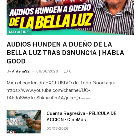
MAGAZINE
AUDIOS HUNDEN A DUEÑO DE LA
BELLA LUZ TRAS D3NUNC1A | HABLA
GOOD
By
Antena92
06/08/2026
0
Mira el contenido EXCLUSIVO de Todo Good aqui:
https://www.youtube.com/channel/UC-
f4h9oSW5JreShkauu0m1A/join 👈 – – – – -…
Cuenta Regresiva ▫️ PELÍCULA DE
ACCIÓN ▫️ CineMás
05/08/2026