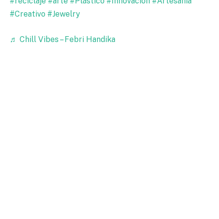
#reciclaje
#arte
#Plástico
#Innovación
#Artesanía
#Creativo
#Jewelry
♬ Chill Vibes – Febri Handika