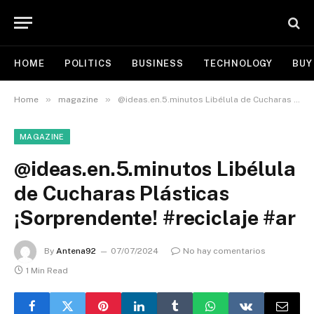
HOME
POLITICS
BUSINESS
TECHNOLOGY
BUY
»
»
Home
magazine
@ideas.en.5.minutos Libélula de Cucharas Plásticas ¡Sorprendente! #reciclaje #ar
MAGAZINE
@ideas.en.5.minutos Libélula
de Cucharas Plásticas
¡Sorprendente! #reciclaje #ar
By
Antena92
07/07/2024
No hay comentarios
1 Min Read