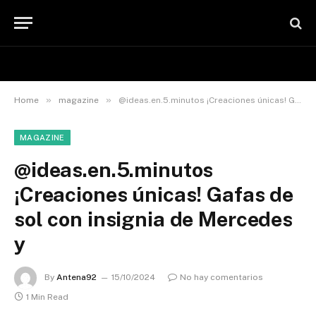
»
»
Home
magazine
@ideas.en.5.minutos ¡Creaciones únicas! Gafas de sol con insignia de Mercedes y
MAGAZINE
@ideas.en.5.minutos
¡Creaciones únicas! Gafas de
sol con insignia de Mercedes
y
By
Antena92
15/10/2024
No hay comentarios
1 Min Read