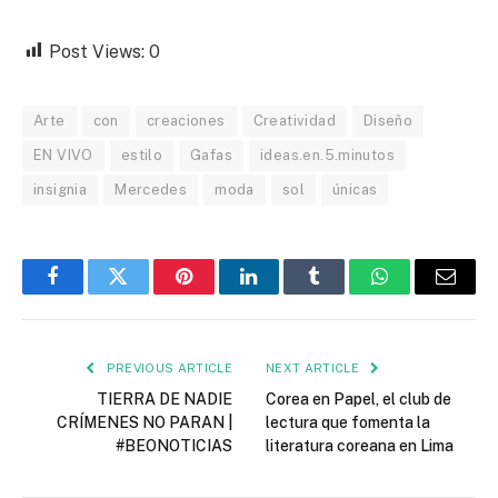
Post Views:
0
Arte
con
creaciones
Creatividad
Diseño
EN VIVO
estilo
Gafas
ideas.en.5.minutos
insignia
Mercedes
moda
sol
únicas
Facebook
Twitter
Pinterest
LinkedIn
Tumblr
WhatsApp
Email
PREVIOUS ARTICLE
NEXT ARTICLE
TIERRA DE NADIE
Corea en Papel, el club de
CRÍMENES NO PARAN |
lectura que fomenta la
#BEONOTICIAS
literatura coreana en Lima