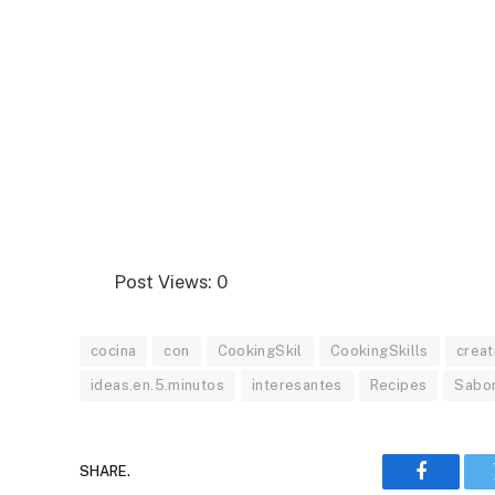
Post Views:
0
cocina
con
CookingSkil
CookingSkills
creat
ideas.en.5.minutos
interesantes
Recipes
Sabo
SHARE.
Faceboo