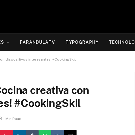
ES
FARANDULATV
TYPOGRAPHY
TECHNOLO
on dispositivos interesantes! #CookingSkil
ocina creativa con
tes! #CookingSkil
1 Min Read