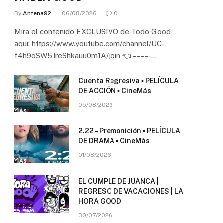
By
Antena92
06/08/2026
0
Mira el contenido EXCLUSIVO de Todo Good
aqui: https://www.youtube.com/channel/UC-
f4h9oSW5JreShkauu0m1A/join 👈 – – – – -…
Cuenta Regresiva ▫️ PELÍCULA
DE ACCIÓN ▫️ CineMás
05/08/2026
2.22 – Premonición ▫️ PELÍCULA
DE DRAMA ▫️ CineMás
01/08/2026
EL CUMPLE DE JUANCA |
REGRESO DE VACACIONES | LA
HORA GOOD
30/07/2026