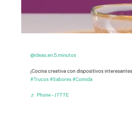
@ideas.en.5.minutos
¡Cocina creativa con dispositivos interesante
#Trucos
#Sabores
#Comida
♬ Phone – J7TTE