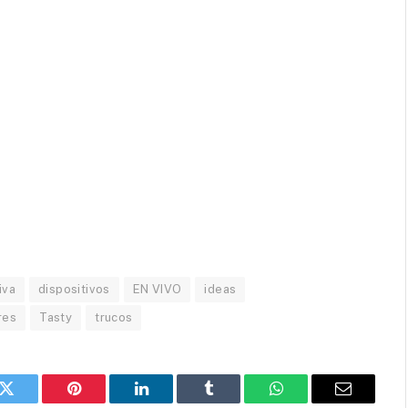
iva
dispositivos
EN VIVO
ideas
res
Tasty
trucos
k
Twitter
Pinterest
LinkedIn
Tumblr
WhatsApp
Email