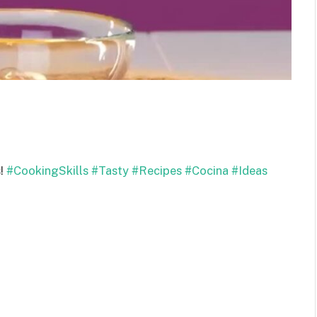
s!
#CookingSkills
#Tasty
#Recipes
#Cocina
#Ideas