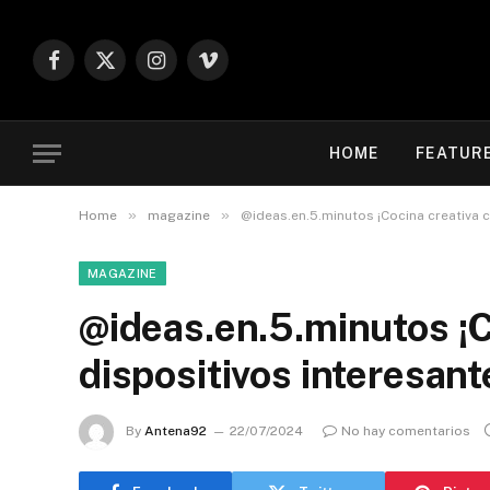
Facebook
X
Instagram
Vimeo
(Twitter)
HOME
FEATUR
»
»
Home
magazine
@ideas.en.5.minutos ¡Cocina creativa c
MAGAZINE
@ideas.en.5.minutos ¡C
dispositivos interesan
By
Antena92
22/07/2024
No hay comentarios