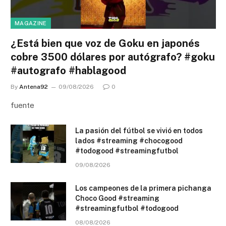
MAGAZINE
¿Está bien que voz de Goku en japonés
cobre 3500 dólares por autógrafo? #goku
#autografo #hablagood
By
Antena92
09/08/2026
0
fuente
La pasión del fútbol se vivió en todos
lados #streaming #chocogood
#todogood #streamingfutbol
09/08/2026
Los campeones de la primera pichanga
Choco Good #streaming
#streamingfutbol #todogood
08/08/2026