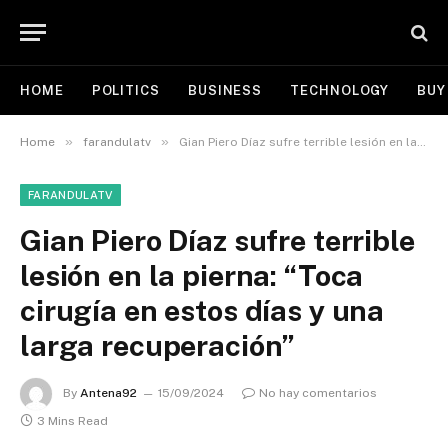
HOME
POLITICS
BUSINESS
TECHNOLOGY
BUY
»
»
Home
farandulatv
Gian Piero Díaz sufre terrible lesión en la pierna: “Toca cirugía en estos días y una larga recuperación”
FARANDULATV
Gian Piero Díaz sufre terrible
lesión en la pierna: “Toca
cirugía en estos días y una
larga recuperación”
By
Antena92
15/09/2024
No hay comentarios
3 Mins Read