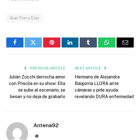
Gian Piero Díaz
Facebook
Twitter
Pinterest
LinkedIn
Tumblr
WhatsApp
Email
PREVIOUS ARTICLE
NEXT ARTICLE
Julián Zucchi derrocha amor
Hermano de Alejandra
con Priscila en su show: Ella
Baigorria LLORA ante
se sube al escenario, se
cámaras y pide ayuda
besan y no deja de grabarlo
revelando DURA enfermedad
Antena92
Website