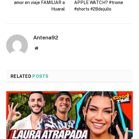
amor en viaje FAMILIAR a
APPLE WATCH? #trome
Huaral
#shorts #28dejulio
Antena92
Website
RELATED
POSTS