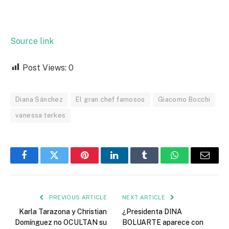
Source link
Post Views:
0
Diana Sánchez
El gran chef famosos
Giacomo Bocchi
vanessa terkes
Facebook
Twitter
Pinterest
LinkedIn
Tumblr
WhatsApp
Email
PREVIOUS ARTICLE
NEXT ARTICLE
Karla Tarazona y Christian
¿Presidenta DINA
Domínguez no OCULTAN su
BOLUARTE aparece con