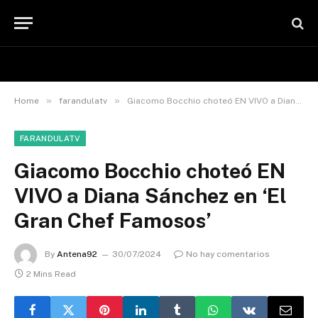
»
»
Home
farandulatv
Giacomo Bocchio choteó EN VIVO a Diana Sánchez en ‘El Gran Chef Famosos’
FARANDULATV
Giacomo Bocchio choteó EN
VIVO a Diana Sánchez en ‘El
Gran Chef Famosos’
By
Antena92
30/07/2024
No hay comentarios
2 Mins Read