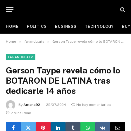
HOME
POLITICS
BUSINESS
TECHNOLOGY
BUY
»
»
Home
farandulatv
Gerson Taype revela cómo lo BOTARON DE LATINA tras dedicarle 14 años
FARANDULATV
Gerson Taype revela cómo lo
BOTARON DE LATINA tras
dedicarle 14 años
By
Antena92
25/07/2024
No hay comentarios
2 Mins Read