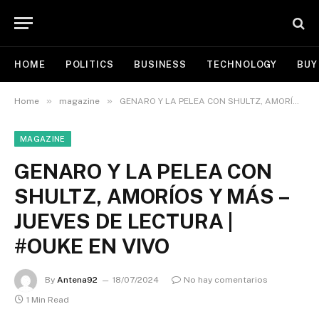
HOME
POLITICS
BUSINESS
TECHNOLOGY
BUY
»
»
Home
magazine
GENARO Y LA PELEA CON SHULTZ, AMORÍOS Y MÁS – JUEVES DE LECTURA | #OUKE EN VIVO
MAGAZINE
GENARO Y LA PELEA CON
SHULTZ, AMORÍOS Y MÁS –
JUEVES DE LECTURA |
#OUKE EN VIVO
By
Antena92
18/07/2024
No hay comentarios
1 Min Read