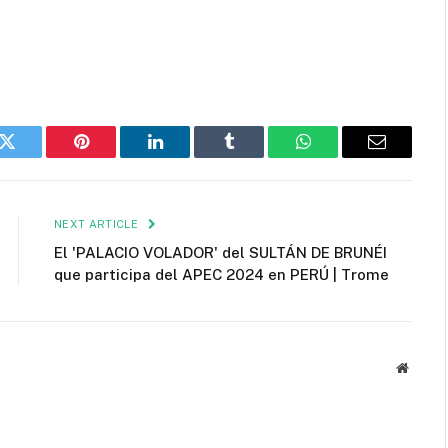
k
Twitter
Pinterest
LinkedIn
Tumblr
WhatsApp
Email
NEXT ARTICLE
El 'PALACIO VOLADOR' del SULTÁN DE BRUNÉI
que participa del APEC 2024 en PERÚ | Trome
Websit