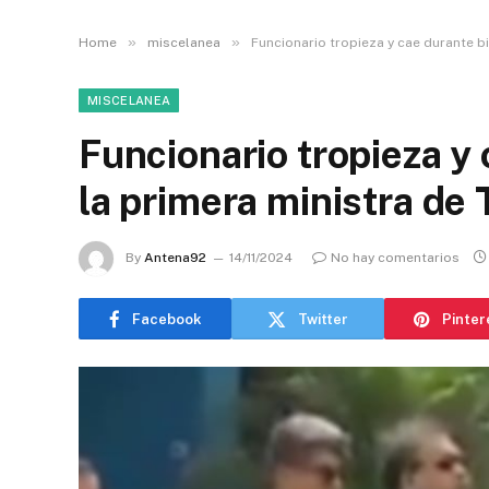
»
»
Home
miscelanea
Funcionario tropieza y cae durante bi
MISCELANEA
Funcionario tropieza y
la primera ministra de
By
Antena92
14/11/2024
No hay comentarios
Facebook
Twitter
Pinter