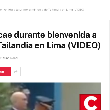
envenida a la primera ministra de Tailandia en Lima (VIDEO)
 cae durante bienvenida a
 Tailandia en Lima (VIDEO)
2 Mins Read
est