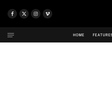
Facebook
X
Instagram
Vimeo
(Twitter)
HOME
FEATURE