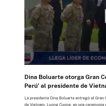
0
seconds
of
Dina Boluarte otorga Gran Co
1
minute,
Perú’ al presidente de Viet
11
seconds
Volume
90%
La presidenta Dina Boluarte entregó el Gran Co
de Vietnam, Luong Cuong, en una ceremonia 