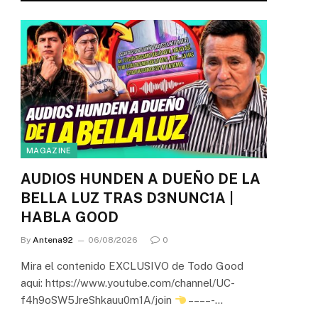
MAGAZINE
AUDIOS HUNDEN A DUEÑO DE LA
BELLA LUZ TRAS D3NUNC1A |
HABLA GOOD
By
Antena92
06/08/2026
0
Mira el contenido EXCLUSIVO de Todo Good
aqui: https://www.youtube.com/channel/UC-
f4h9oSW5JreShkauu0m1A/join
– – – – -…