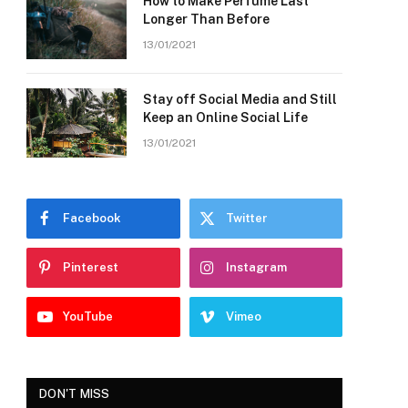
How to Make Perfume Last
Longer Than Before
13/01/2021
Stay off Social Media and Still
Keep an Online Social Life
13/01/2021
Facebook
Twitter
Pinterest
Instagram
YouTube
Vimeo
DON'T MISS