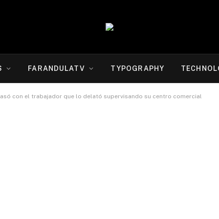
S
FARANDULATV
TYPOGRAPHY
TECHNOL
asó con el trabajador que lo delató supervisando su centro comercial