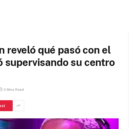
 reveló qué pasó con el
tó supervisando su centro
2 Mins Read
est