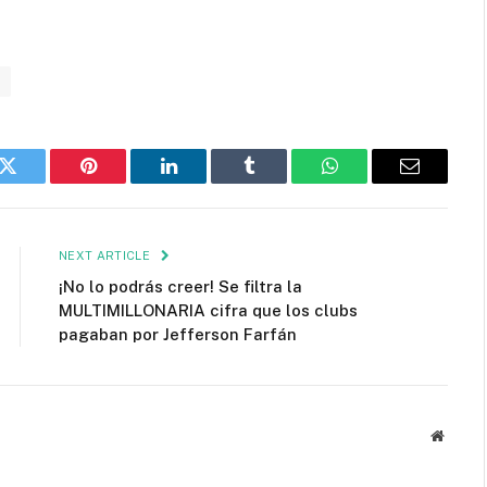
n
k
Twitter
Pinterest
LinkedIn
Tumblr
WhatsApp
Email
NEXT ARTICLE
¡No lo podrás creer! Se filtra la
MULTIMILLONARIA cifra que los clubs
pagaban por Jefferson Farfán
Websit