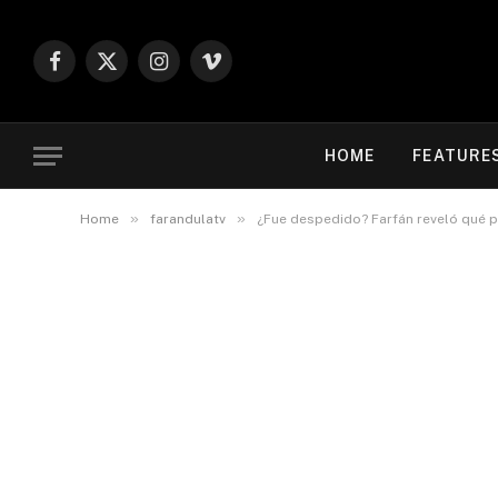
Facebook
X
Instagram
Vimeo
(Twitter)
HOME
FEATURE
»
»
Home
farandulatv
¿Fue despedido? Farfán reveló qué p