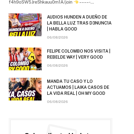
f4h9oSW5JreShkauu0m1A/join
– – – – -…
AUDIOS HUNDEN A DUEÑO DE
LA BELLA LUZ TRAS D3NUNC1A
| HABLA GOOD
06/08/2026
FELIPE COLOMBO NOS VISITA |
REBELDE WAY | VERY GOOD
06/08/2026
MANDA TU CASO Y LO
ACTUAMOS | LAIKA CASOS DE
LA VIDA REAL | OH MY GOOD
06/08/2026