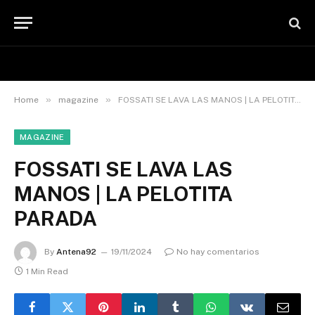
»
»
Home
magazine
FOSSATI SE LAVA LAS MANOS | LA PELOTITA PARADA
MAGAZINE
FOSSATI SE LAVA LAS
MANOS | LA PELOTITA
PARADA
By
Antena92
19/11/2024
No hay comentarios
1 Min Read