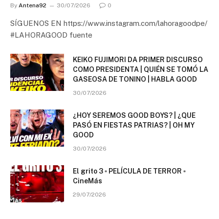
By
Antena92
30/07/2026
0
SÍGUENOS EN https://www.instagram.com/lahoragoodpe/
#LAHORAGOOD fuente
KEIKO FUJIMORI DA PRIMER DISCURSO
COMO PRESIDENTA | QUIÉN SE TOMÓ LA
GASEOSA DE TONINO | HABLA GOOD
30/07/2026
¿HOY SEREMOS GOOD BOYS? | ¿QUE
PASÓ EN FIESTAS PATRIAS? | OH MY
GOOD
30/07/2026
El grito 3 ▫️ PELÍCULA DE TERROR ▫️
CineMás
29/07/2026