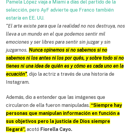
Pamela López viaja a Miami a días del partido de la
selección, pero AyF advierte que Franco también
estaría en EE. UU.
“El arte existe para que la realidad no nos destruya, nos
lleva a un mundo en el que podemos sentir mil
emociones y ser libres para sentir sin juzgar y sin
juzgarnos.
Nunca opinemos si no sabemos si no
sabemos ni los antes ni los por qués, y sobre todo si no
tienes ni una idea de quién es y cómo es cada uno en la
ecuación”
, dijo la actriz a través de una historia de
Instagram.
Además, dio a entender que las imágenes que
circularon de ella fueron manipuladas.
“Siempre hay
personas que manipulan información en función a
sus objetivos pero la justicia de Dios siempre
llegará”,
acotó
Fiorella Cayo.