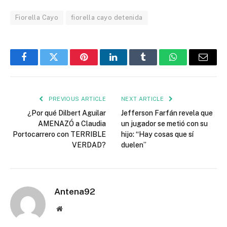
Fiorella Cayo
fiorella cayo detenida
Facebook
Twitter
Pinterest
LinkedIn
Tumblr
WhatsApp
Email
PREVIOUS ARTICLE
NEXT ARTICLE
¿Por qué Dilbert Aguilar
Jefferson Farfán revela que
AMENAZÓ a Claudia
un jugador se metió con su
Portocarrero con TERRIBLE
hijo: “Hay cosas que sí
VERDAD?
duelen”
Antena92
Website