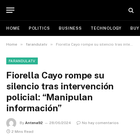
HOME
POLITICS
BUSINESS
TECHNOLOGY
BUY
»
»
Home
farandulatv
Fiorella Cayo rompe su silencio tras intervención policial: “Manipulan información”
FARANDULATV
Fiorella Cayo rompe su
silencio tras intervención
policial: “Manipulan
información”
By
Antena92
28/06/2024
No hay comentarios
2 Mins Read