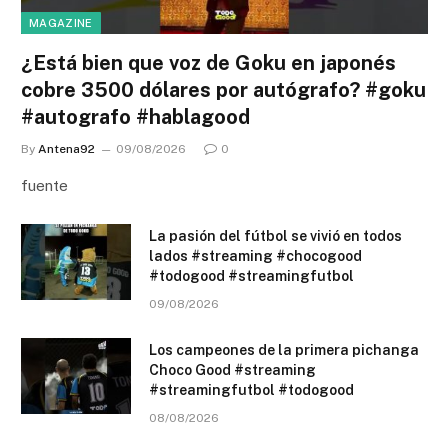
MAGAZINE
¿Está bien que voz de Goku en japonés
cobre 3500 dólares por autógrafo? #goku
#autografo #hablagood
By
Antena92
09/08/2026
0
fuente
La pasión del fútbol se vivió en todos
lados #streaming #chocogood
#todogood #streamingfutbol
09/08/2026
Los campeones de la primera pichanga
Choco Good #streaming
#streamingfutbol #todogood
08/08/2026