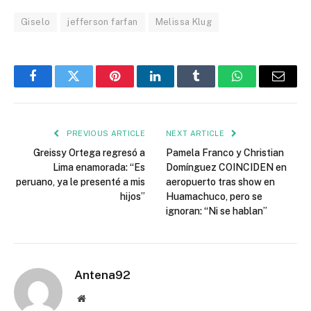
Giselo
jefferson farfan
Melissa Klug
Facebook
Twitter
Pinterest
LinkedIn
Tumblr
WhatsApp
Email
PREVIOUS ARTICLE
NEXT ARTICLE
Greissy Ortega regresó a
Pamela Franco y Christian
Lima enamorada: “Es
Domínguez COINCIDEN en
peruano, ya le presenté a mis
aeropuerto tras show en
hijos”
Huamachuco, pero se
ignoran: “Ni se hablan”
Antena92
Website