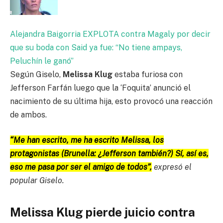
Alejandra Baigorria EXPLOTA contra Magaly por decir
que su boda con Said ya fue: “No tiene ampays,
Peluchín le ganó”
Según Giselo,
Melissa Klug
estaba furiosa con
Jefferson Farfán luego que la ‘Foquita’ anunció el
nacimiento de su última hija, esto provocó una reacción
de ambos.
“Me han escrito, me ha escrito Melissa, los
protagonistas (Brunella: ¿Jefferson también?) Sí, así es,
eso me pasa por ser el amigo de todos”,
expresó el
popular Giselo.
Melissa Klug pierde juicio contra