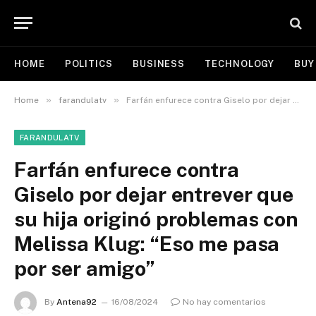
HOME
POLITICS
BUSINESS
TECHNOLOGY
BUY
»
»
Home
farandulatv
Farfán enfurece contra Giselo por dejar entrever que su hija originó problemas con Melissa Klug: “Eso me pasa por ser amigo”
FARANDULATV
Farfán enfurece contra
Giselo por dejar entrever que
su hija originó problemas con
Melissa Klug: “Eso me pasa
por ser amigo”
By
Antena92
16/08/2024
No hay comentarios