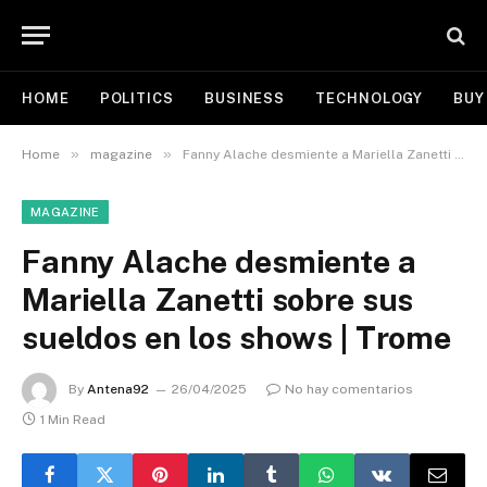
HOME
POLITICS
BUSINESS
TECHNOLOGY
BUY
»
»
Home
magazine
Fanny Alache desmiente a Mariella Zanetti sobre sus sueldos en los shows | Trome
MAGAZINE
Fanny Alache desmiente a
Mariella Zanetti sobre sus
sueldos en los shows | Trome
By
Antena92
26/04/2025
No hay comentarios
1 Min Read