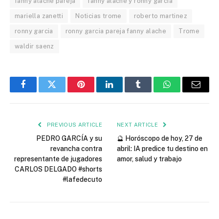
fanny alache pareja
fanny alache y ronny garcia
mariella zanetti
Noticias trome
roberto martinez
ronny garcia
ronny garcia pareja fanny alache
Trome
waldir saenz
Facebook
Twitter
Pinterest
LinkedIn
Tumblr
WhatsApp
Email
PREVIOUS ARTICLE
NEXT ARTICLE
PEDRO GARCÍA y su
🔮 Horóscopo de hoy, 27 de
revancha contra
abril: IA predice tu destino en
representante de jugadores
amor, salud y trabajo
CARLOS DELGADO #shorts
#lafedecuto