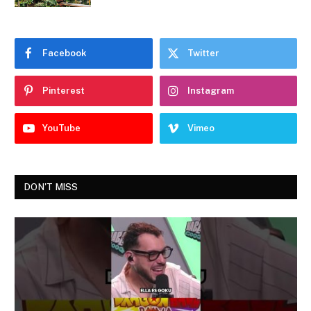
Facebook
Twitter
Pinterest
Instagram
YouTube
Vimeo
DON'T MISS