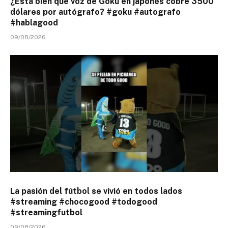
¿Está bien que voz de Goku en japonés cobre 3500
dólares por autógrafo? #goku #autografo
#hablagood
09/08/2026
La pasión del fútbol se vivió en todos lados
#streaming #chocogood #todogood
#streamingfutbol
09/08/2026