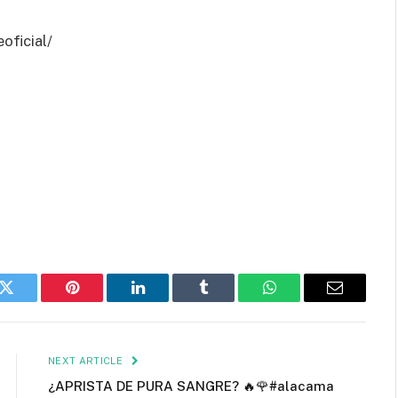
oficial/
k
Twitter
Pinterest
LinkedIn
Tumblr
WhatsApp
Email
NEXT ARTICLE
¿APRISTA DE PURA SANGRE? 🔥🌹#alacama