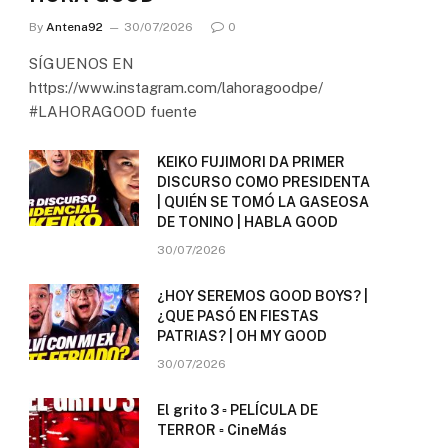
By
Antena92
30/07/2026
0
SÍGUENOS EN
https://www.instagram.com/lahoragoodpe/
#LAHORAGOOD fuente
KEIKO FUJIMORI DA PRIMER
DISCURSO COMO PRESIDENTA
| QUIÉN SE TOMÓ LA GASEOSA
DE TONINO | HABLA GOOD
30/07/2026
¿HOY SEREMOS GOOD BOYS? |
¿QUE PASÓ EN FIESTAS
PATRIAS? | OH MY GOOD
30/07/2026
El grito 3 ▫️ PELÍCULA DE
TERROR ▫️ CineMás