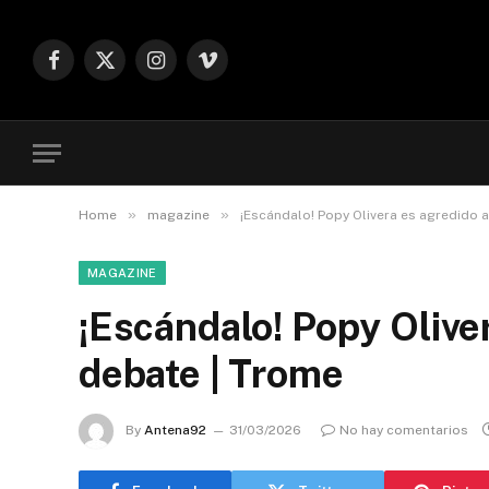
Facebook
X
Instagram
Vimeo
(Twitter)
»
»
Home
magazine
¡Escándalo! Popy Olivera es agredido a
MAGAZINE
¡Escándalo! Popy Oliver
debate | Trome
By
Antena92
31/03/2026
No hay comentarios