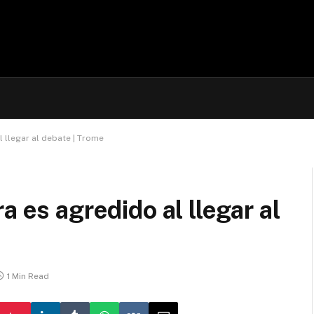
l llegar al debate | Trome
a es agredido al llegar al
1 Min Read