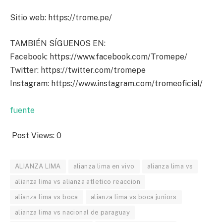
Sitio web: https://trome.pe/
TAMBIÉN SÍGUENOS EN:
Facebook: https://www.facebook.com/Tromepe/
Twitter: https://twitter.com/tromepe
Instagram: https://www.instagram.com/tromeoficial/
fuente
Post Views:
0
ALIANZA LIMA
alianza lima en vivo
alianza lima vs
alianza lima vs alianza atletico reaccion
alianza lima vs boca
alianza lima vs boca juniors
alianza lima vs nacional de paraguay