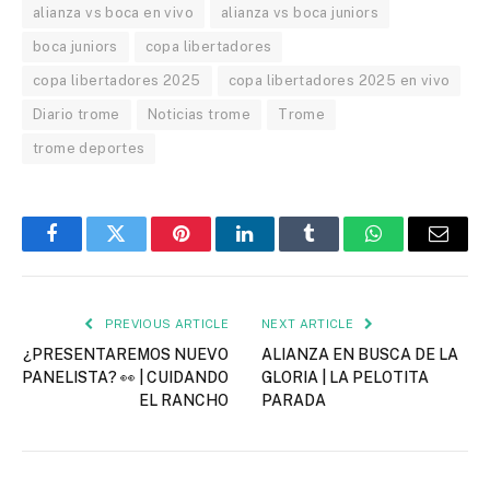
alianza vs boca en vivo
alianza vs boca juniors
boca juniors
copa libertadores
copa libertadores 2025
copa libertadores 2025 en vivo
Diario trome
Noticias trome
Trome
trome deportes
Facebook
Twitter
Pinterest
LinkedIn
Tumblr
WhatsApp
Email
PREVIOUS ARTICLE
NEXT ARTICLE
¿PRESENTAREMOS NUEVO
ALIANZA EN BUSCA DE LA
PANELISTA? 👀 | CUIDANDO
GLORIA | LA PELOTITA
EL RANCHO
PARADA