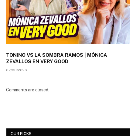
TONINO VS LA SOMBRA RAMOS | MÓNICA
ZEVALLOS EN VERY GOOD
07/08/2026
Comments are closed.
OUR PICKS