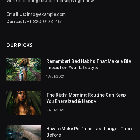
We're accepting new partnerships right now.
Email Us:
info@example.com
Contact:
+1-320-0123-451
OUR PICKS
Remember! Bad Habits That Make a Big
Impact on Your Lifestyle
13/01/2021
The Right Morning Routine Can Keep
You Energized & Happy
13/01/2021
How to Make Perfume Last Longer Than
Before