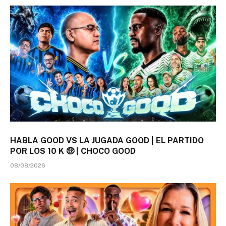
HABLA GOOD VS LA JUGADA GOOD | EL PARTIDO
POR LOS 10 K 🤑 | CHOCO GOOD
08/08/2026