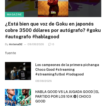
MAGAZINE
¿Está bien que voz de Goku en japonés
cobre 3500 dólares por autógrafo? #goku
#autografo #hablagood
By
Antena92
09/08/2026
0
fuente
Los campeones de la primera pichanga
Choco Good #streaming
#streamingfutbol #todogood
08/08/2026
HABLA GOOD VS LA JUGADA GOOD | EL
PARTIDO POR LOS 10 K 🤑 | CHOCO
GOOD