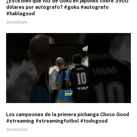
¿Está bien que voz de Goku en japonés cobre 3500
dólares por autógrafo? #goku #autografo
#hablagood
09/08/2026
Los campeones de la primera pichanga Choco Good
#streaming #streamingfutbol #todogood
08/08/2026