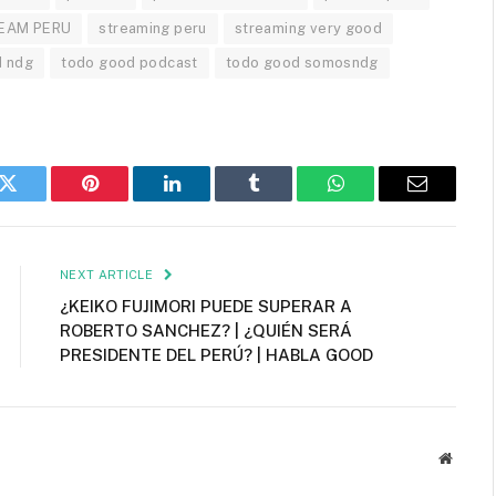
EAM PERU
streaming peru
streaming very good
d ndg
todo good podcast
todo good somosndg
k
Twitter
Pinterest
LinkedIn
Tumblr
WhatsApp
Email
NEXT ARTICLE
¿KEIKO FUJIMORI PUEDE SUPERAR A
ROBERTO SANCHEZ? | ¿QUIÉN SERÁ
PRESIDENTE DEL PERÚ? | HABLA GOOD
Websit