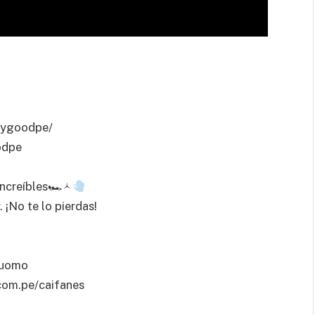
rygoodpe/
odpe
ncreíbles🏎‍🟀
. ¡No te lo pierdas!
Duomo
.com.pe/caifanes