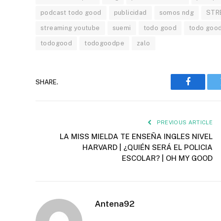
podcast todo good
publicidad
somos ndg
STR
streaming youtube
suemi
todo good
todo goo
todogood
todogoodpe
zalo
SHARE.
Faceboo
PREVIOUS ARTICLE
LA MISS MIELDA TE ENSEÑA INGLES NIVEL
HARVARD | ¿QUIÉN SERÁ EL POLICIA
ESCOLAR? | OH MY GOOD
Antena92