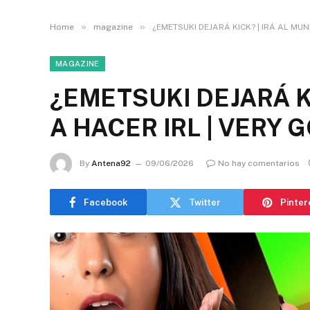
»
»
Home
magazine
¿EMETSUKI DEJARÁ KICK? | IRÁ AL MUN
MAGAZINE
¿EMETSUKI DEJARÁ KI
A HACER IRL | VERY 
By
Antena92
09/06/2026
No hay comentarios
Facebook
Twitter
Pinter