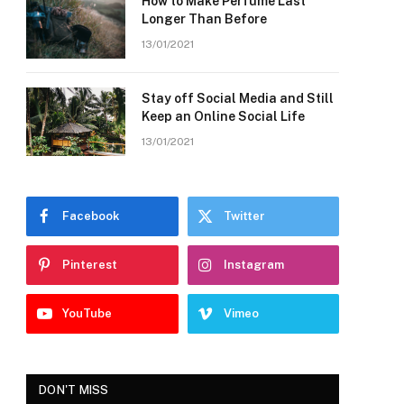
How to Make Perfume Last
Longer Than Before
13/01/2021
Stay off Social Media and Still
Keep an Online Social Life
13/01/2021
Facebook
Twitter
Pinterest
Instagram
YouTube
Vimeo
DON'T MISS