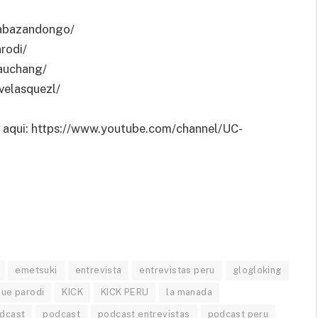
habazandongo/
rodi/
auchang/
velasquezl/
aqui: https://www.youtube.com/channel/UC-
emetsuki
entrevista
entrevistas peru
glogloking
sue parodi
KICK
KICK PERU
la manada
dcast
podcast
podcast entrevistas
podcast peru