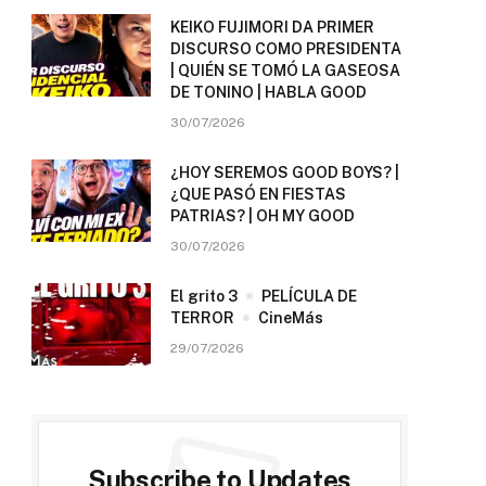
KEIKO FUJIMORI DA PRIMER
DISCURSO COMO PRESIDENTA
| QUIÉN SE TOMÓ LA GASEOSA
DE TONINO | HABLA GOOD
30/07/2026
¿HOY SEREMOS GOOD BOYS? |
¿QUE PASÓ EN FIESTAS
PATRIAS? | OH MY GOOD
30/07/2026
El grito 3
PELÍCULA DE
TERROR
CineMás
29/07/2026
Subscribe to Updates