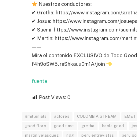
Nuestros conductores:
✔ Gretha: https://www.instagram.com/gret
✔ Josue: https://www.instagram.com/josuepa
✔ Suemi: https://www.instagram.com/suemil
✔ Martin: https://www.instagram.com/martin
– – – –
Mira el contenido EXCLUSIVO de Todo Good 
f4h9oSW5JreShkauu0m1A/join
fuente
Post Views:
0
#millenials
actores
COLOMBIA STREAM
EMET
good floro
good time
gretha
habla good
jo
martin velasquez
ndg
peru entrevistas
peru po