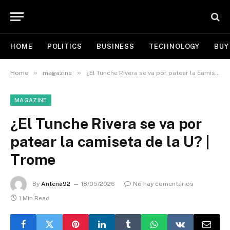
HOME
POLITICS
BUSINESS
TECHNOLOGY
BUY
»
»
Home
magazine
¿El Tunche Rivera se va por patear la camiseta de la U? | Trome
MAGAZINE
¿El Tunche Rivera se va por
patear la camiseta de la U? |
Trome
By
Antena92
18/05/2026
No hay comentarios
1 Min Read