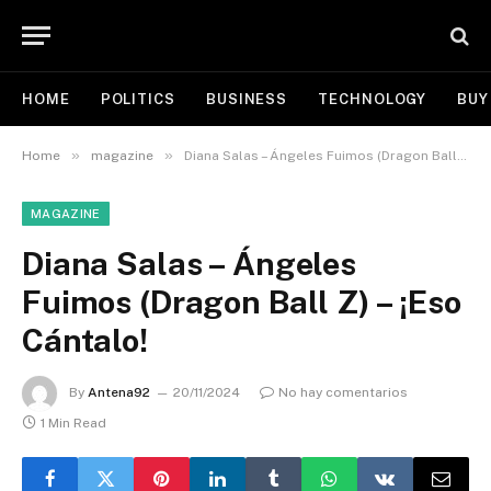
HOME
POLITICS
BUSINESS
TECHNOLOGY
BUY
»
»
Home
magazine
Diana Salas – Ángeles Fuimos (Dragon Ball Z) – ¡Eso Cántalo!
MAGAZINE
Diana Salas – Ángeles
Fuimos (Dragon Ball Z) – ¡Eso
Cántalo!
By
Antena92
20/11/2024
No hay comentarios
1 Min Read