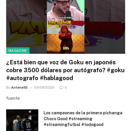
MAGAZINE
¿Está bien que voz de Goku en japonés
cobre 3500 dólares por autógrafo? #goku
#autografo #hablagood
By
Antena92
09/08/2026
0
fuente
Los campeones de la primera pichanga
Choco Good #streaming
#streamingfutbol #todogood