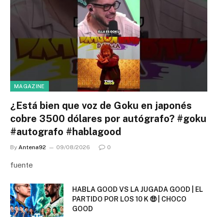
MAGAZINE
¿Está bien que voz de Goku en japonés
cobre 3500 dólares por autógrafo? #goku
#autografo #hablagood
By
Antena92
09/08/2026
0
fuente
HABLA GOOD VS LA JUGADA GOOD | EL
PARTIDO POR LOS 10 K 🤑 | CHOCO
GOOD