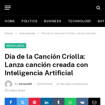
HOME
POLITICS
BUSINESS
TECHNOLOGY
BUY
»
»
Home
miscelanea
Día de la Canción Criolla: Lanza canción creada con Inteligencia Artificial
MISCELANEA
Día de la Canción Criolla:
Lanza canción creada con
Inteligencia Artificial
By
Antena92
30/10/2024
No hay comentarios
2 Mins Read