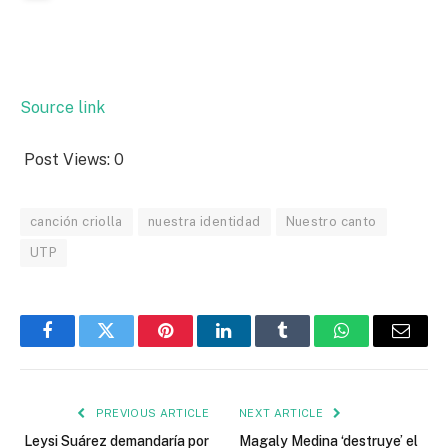
Source link
Post Views:
0
canción criolla
nuestra identidad
Nuestro canto
UTP
Facebook
Twitter
Pinterest
LinkedIn
Tumblr
WhatsApp
Email
PREVIOUS ARTICLE
NEXT ARTICLE
Leysi Suárez demandaría por
Magaly Medina ‘destruye’ el