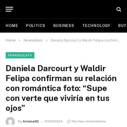
HOME
POLITICS
BUSINESS
TECHNOLOGY
BUY
»
»
Home
farandulatv
Daniela Darcourt y Waldir Felipa confirman su relación con romántica foto: “Supe con verte que viviría en tus ojos”
FARANDULATV
Daniela Darcourt y Waldir
Felipa confirman su relación
con romántica foto: “Supe
con verte que viviría en tus
ojos”
By
Antena92
11/09/2024
No hay comentarios