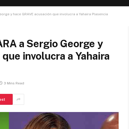
orge y hace GRAVE acusación que involucra a Yahaira Plasencia
RA a Sergio George y
que involucra a Yahaira
3 Mins Read
est