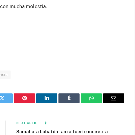
 con mucha molestia.
ncia
k
Twitter
Pinterest
LinkedIn
Tumblr
WhatsApp
Email
NEXT ARTICLE
Samahara Lobatón lanza fuerte indirecta