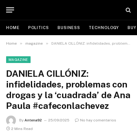
HOME
POLITICS
BUSINESS
TECHNOLOGY
BUY
»
»
Home
magazine
DANIELA CILLÓNIZ: infidelidades, problemas con drogas y la ‘cuadrada’ de Ana Paula #cafeconlachevez
MAGAZINE
DANIELA CILLÓNIZ:
infidelidades, problemas con
drogas y la ‘cuadrada’ de Ana
Paula #cafeconlachevez
By
Antena92
25/09/2025
No hay comentarios
2 Mins Read