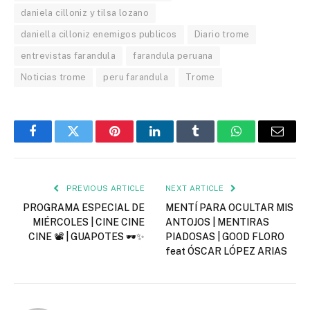
daniela cilloniz y tilsa lozano
daniella cilloniz enemigos publicos
Diario trome
entrevistas farandula
farandula peruana
Noticias trome
peru farandula
Trome
Facebook
Twitter
Pinterest
LinkedIn
Tumblr
WhatsApp
Email
PREVIOUS ARTICLE
NEXT ARTICLE
PROGRAMA ESPECIAL DE
MENTÍ PARA OCULTAR MIS
MIÉRCOLES | CINE CINE
ANTOJOS | MENTIRAS
CINE 📽️ | GUAPOTES 🕶️✨
PIADOSAS | GOOD FLORO
feat ÓSCAR LÓPEZ ARIAS