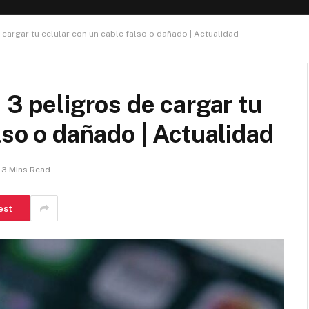
 cargar tu celular con un cable falso o dañado | Actualidad
 3 peligros de cargar tu
lso o dañado | Actualidad
3 Mins Read
est