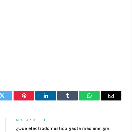
k
Twitter
Pinterest
LinkedIn
Tumblr
WhatsApp
Email
NEXT ARTICLE
¿Qué electrodoméstico gasta más energía