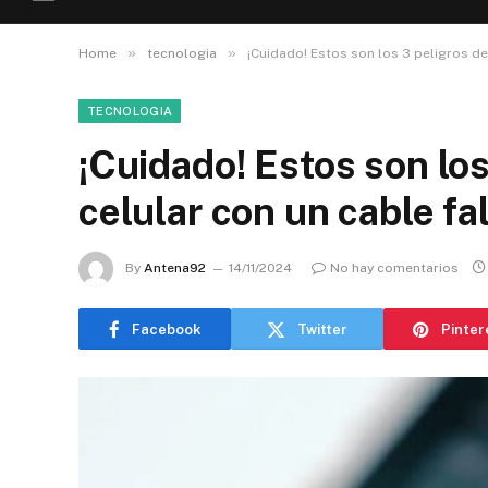
»
»
Home
tecnologia
¡Cuidado! Estos son los 3 peligros de
TECNOLOGIA
¡Cuidado! Estos son los
celular con un cable fa
By
Antena92
14/11/2024
No hay comentarios
Facebook
Twitter
Pinter