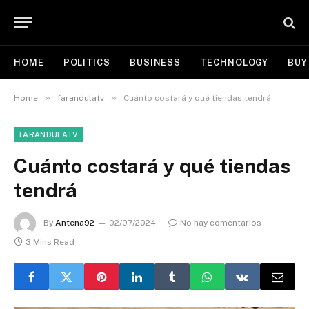
HOME
POLITICS
BUSINESS
TECHNOLOGY
BUY
»
»
Home
farandulatv
Cuánto costará y qué tiendas tendrá
FARANDULATV
Cuánto costará y qué tiendas
tendrá
By
Antena92
02/07/2024
No hay comentarios
3 Mins Read