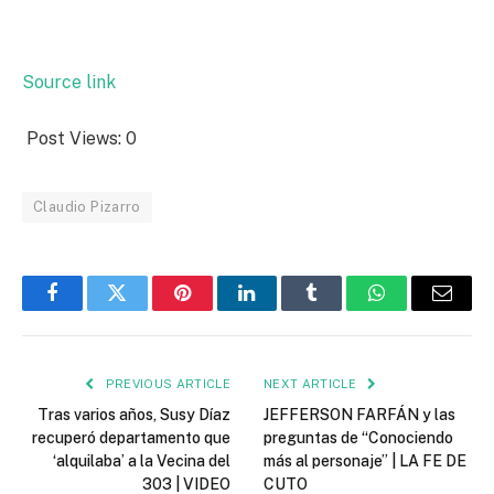
Source link
Post Views:
0
Claudio Pizarro
Facebook
Twitter
Pinterest
LinkedIn
Tumblr
WhatsApp
Email
PREVIOUS ARTICLE
NEXT ARTICLE
Tras varios años, Susy Díaz
JEFFERSON FARFÁN y las
recuperó departamento que
preguntas de “Conociendo
‘alquilaba’ a la Vecina del
más al personaje” | LA FE DE
303 | VIDEO
CUTO