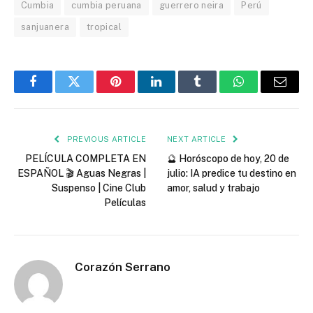
Cumbia
cumbia peruana
guerrero neira
Perú
sanjuanera
tropical
Facebook
Twitter
Pinterest
LinkedIn
Tumblr
WhatsApp
Email
PREVIOUS ARTICLE
NEXT ARTICLE
PELÍCULA COMPLETA EN
🔮 Horóscopo de hoy, 20 de
ESPAÑOL 🎬 Aguas Negras |
julio: IA predice tu destino en
Suspenso | Cine Club
amor, salud y trabajo
Películas
Corazón Serrano