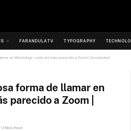
ES
FARANDULATV
TYPOGRAPHY
TECHNOLO
llamar en WhatsApp: cada vez más parecido a Zoom | Actualidad
osa forma de llamar en
s parecido a Zoom |
3 Mins Read