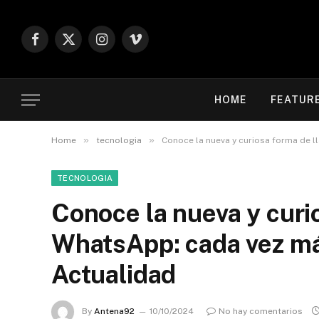
Facebook
X
Instagram
Vimeo
(Twitter)
HOME
FEATUR
»
»
Home
tecnologia
Conoce la nueva y curiosa forma de 
TECNOLOGIA
Conoce la nueva y curi
WhatsApp: cada vez má
Actualidad
By
Antena92
10/10/2024
No hay comentarios