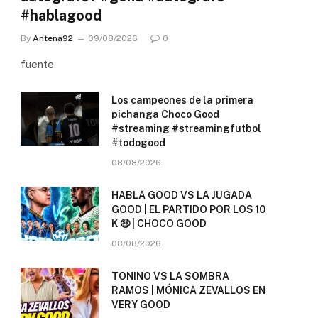
#hablagood
By
Antena92
09/08/2026
0
fuente
Los campeones de la primera
pichanga Choco Good
#streaming #streamingfutbol
#todogood
08/08/2026
HABLA GOOD VS LA JUGADA
GOOD | EL PARTIDO POR LOS 10
K 🤑 | CHOCO GOOD
08/08/2026
TONINO VS LA SOMBRA
RAMOS | MÓNICA ZEVALLOS EN
VERY GOOD