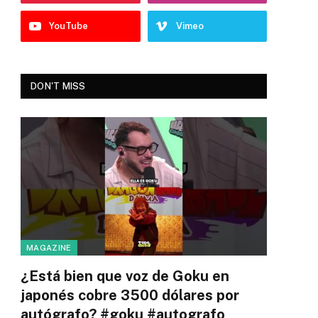
YouTube
Vimeo
DON'T MISS
MAGAZINE
¿Está bien que voz de Goku en
japonés cobre 3500 dólares por
autógrafo? #goku #autografo