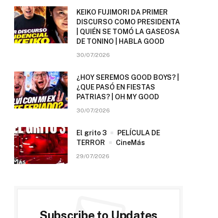
KEIKO FUJIMORI DA PRIMER
DISCURSO COMO PRESIDENTA
| QUIÉN SE TOMÓ LA GASEOSA
DE TONINO | HABLA GOOD
30/07/2026
¿HOY SEREMOS GOOD BOYS? |
¿QUE PASÓ EN FIESTAS
PATRIAS? | OH MY GOOD
30/07/2026
El grito 3
PELÍCULA DE
TERROR
CineMás
29/07/2026
Subscribe to Updates