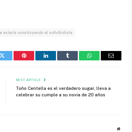
 estaría construyendo el exfutbolista
k
Twitter
Pinterest
LinkedIn
Tumblr
WhatsApp
Email
NEXT ARTICLE
Toño Centella es el verdadero sugar, lleva a
celebrar su cumple a su novia de 20 años
Websit