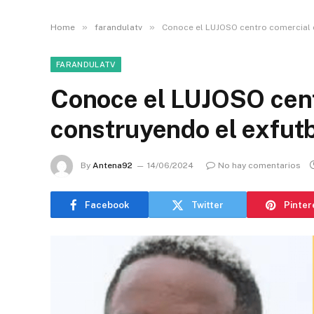
»
»
Home
farandulatv
Conoce el LUJOSO centro comercial q
FARANDULATV
Conoce el LUJOSO cent
construyendo el exfutb
By
Antena92
14/06/2024
No hay comentarios
Facebook
Twitter
Pinter