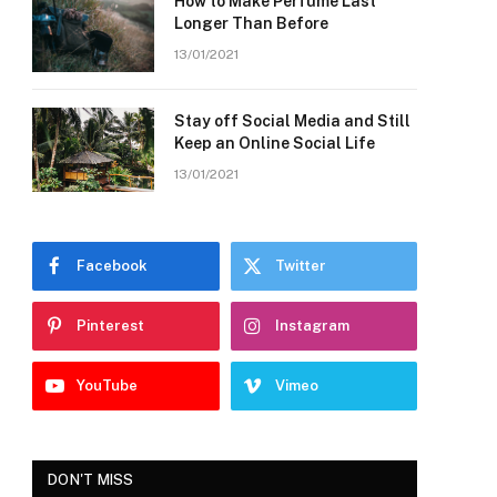
How to Make Perfume Last
Longer Than Before
13/01/2021
Stay off Social Media and Still
Keep an Online Social Life
13/01/2021
Facebook
Twitter
Pinterest
Instagram
YouTube
Vimeo
DON'T MISS