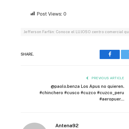
Post Views:
0
Jefferson Farfán: Conoce el LUJOSO centro comercial que
SHARE.
Faceboo
PREVIOUS ARTICLE
@paolo.benza Los Apus no quieren.
#chinchero #cusco #cuzco #cuzco_peru
#aeropuer…
Antena92