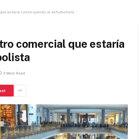
ue estaría construyendo el exfutbolista
ro comercial que estaría
olista
3 Mins Read
est