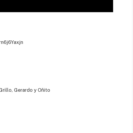
rn6j6Yaxjn
Grillo, Gerardo y Oñito