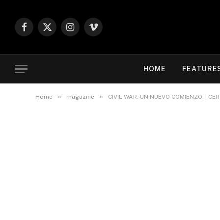
Facebook
X
Instagram
Vimeo
(Twitter)
HOME
FEATURE
»
»
Home
magazine
CIVIL WAR: UN NUEVO COMIENZO. | CER