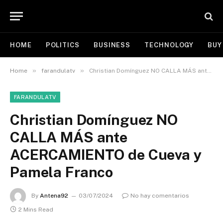
HOME
POLITICS
BUSINESS
TECHNOLOGY
BUY
»
»
Home
farandulatv
Christian Domínguez NO CALLA MÁS ante ACERCAMIENTO de Cueva y Pamela Franco
FARANDULATV
Christian Domínguez NO
CALLA MÁS ante
ACERCAMIENTO de Cueva y
Pamela Franco
By
Antena92
03/07/2024
No hay comentarios
2 Mins Read