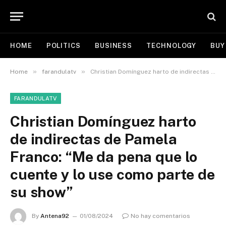
HOME
POLITICS
BUSINESS
TECHNOLOGY
BUY
»
»
Home
farandulatv
Christian Domínguez harto de indirectas de Pamela Franco: “Me da pena que lo cuente y lo use como parte de su show”
FARANDULATV
Christian Domínguez harto
de indirectas de Pamela
Franco: “Me da pena que lo
cuente y lo use como parte de
su show”
By
Antena92
01/08/2024
No hay comentarios