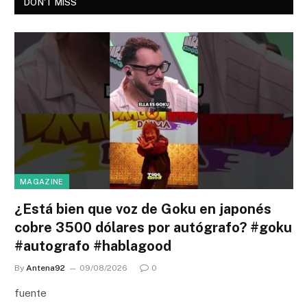
DON'T MISS
MAGAZINE
¿Está bien que voz de Goku en japonés
cobre 3500 dólares por autógrafo? #goku
#autografo #hablagood
By
Antena92
09/08/2026
0
fuente