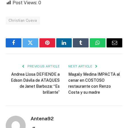
Post Views:
0
Christian Cueva
Facebook
Twitter
Pinterest
LinkedIn
Tumblr
WhatsApp
Email
PREVIOUS ARTICLE
NEXT ARTICLE
Andrea Llosa DEFIENDE a
Magaly Medina IMPACTA al
Edson Dávila de ATAQUES
cenar en COSTOSO
de Janet Barboza: “Es
restaurante con Renzo
brillante”
Costa y su madre
Antena92
Website