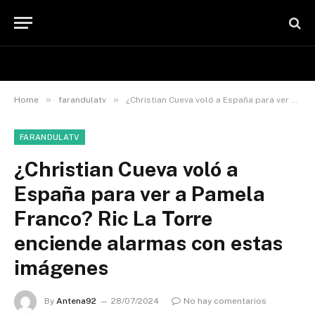
»
»
Home
farandulatv
¿Christian Cueva voló a España para ver a Pamela Franco? Ric La Torre enciende alarmas con estas imágenes
FARANDULATV
¿Christian Cueva voló a
España para ver a Pamela
Franco? Ric La Torre
enciende alarmas con estas
imágenes
By
Antena92
28/07/2024
No hay comentarios