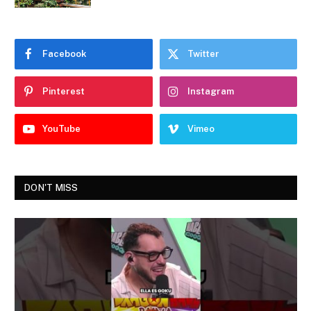
Facebook
Twitter
Pinterest
Instagram
YouTube
Vimeo
DON'T MISS