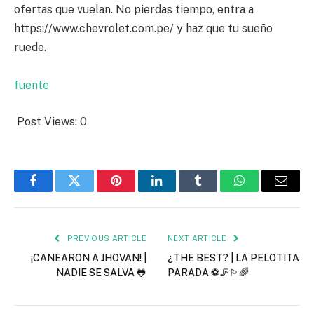
ofertas que vuelan. No pierdas tiempo, entra a
https://www.chevrolet.com.pe/ y haz que tu sueño
ruede.
fuente
Post Views:
0
Facebook
Twitter
Pinterest
LinkedIn
Tumblr
WhatsApp
Email
PREVIOUS ARTICLE
NEXT ARTICLE
¡CANEARON A JHOVAN! |
¿THE BEST? | LA PELOTITA
NADIE SE SALVA 🐸
PARADA ⚽🦵🏳️‍🌈