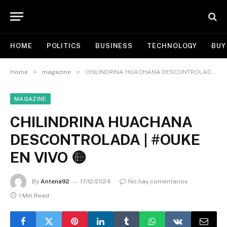
HOME
POLITICS
BUSINESS
TECHNOLOGY
BUY
»
»
Home
magazine
CHILINDRINA HUACHANA DESCONTROLADA | #OUKE EN VIVO 🟡
MAGAZINE
CHILINDRINA HUACHANA
DESCONTROLADA | #OUKE
EN VIVO 🟡
By
Antena92
17/12/2024
No hay comentarios
1 Min Read