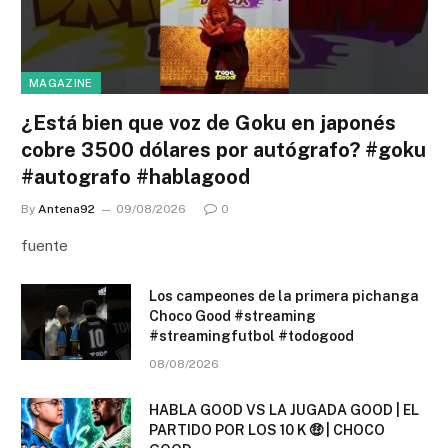
MAGAZINE
¿Está bien que voz de Goku en japonés
cobre 3500 dólares por autógrafo? #goku
#autografo #hablagood
By
Antena92
09/08/2026
0
fuente
Los campeones de la primera pichanga
Choco Good #streaming
#streamingfutbol #todogood
08/08/2026
HABLA GOOD VS LA JUGADA GOOD | EL
PARTIDO POR LOS 10 K 🤑 | CHOCO