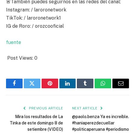
🚨También puedes seguirnos en las redes del canal:
Instagram: / laroronetwork
TikTok: / laroronetwork1
IG de Roro: / orozcooficial
fuente
Post Views:
0
Facebook
Twitter
Pinterest
LinkedIn
Tumblr
WhatsApp
Email
PREVIOUS ARTICLE
NEXT ARTICLE
Mira los resultados de La
@paolo.benza Ya es increíble.
Tinka de este domingo 8 de
#haniaperezdecuellar
setiembre (VIDEO)
#politicaperuana #periodismo