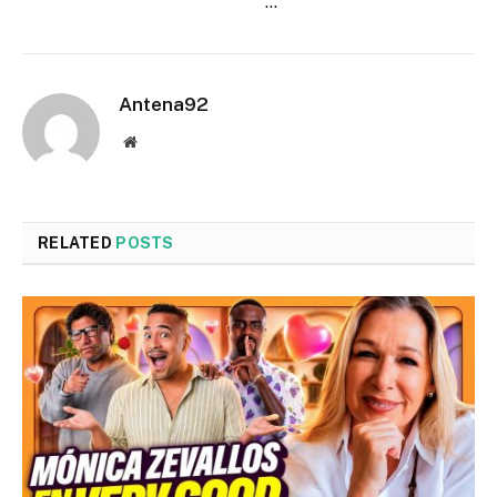
…
Antena92
Website
RELATED
POSTS