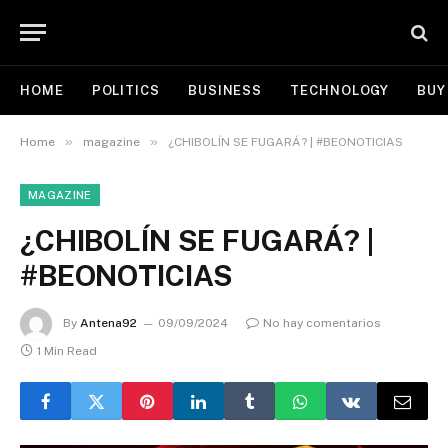
HOME
POLITICS
BUSINESS
TECHNOLOGY
BUY
»
»
Home
magazine
¿CHIBOLÍN SE FUGARÁ? | #BEONOTICIAS
MAGAZINE
¿CHIBOLÍN SE FUGARÁ? |
#BEONOTICIAS
By
Antena92
09/09/2024
No hay comentarios
1 Min Read