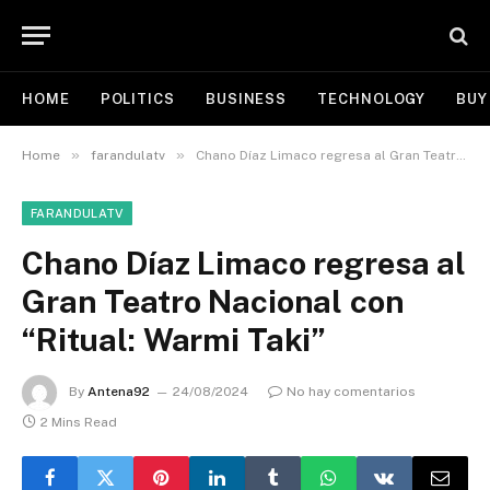
HOME
POLITICS
BUSINESS
TECHNOLOGY
BUY
»
»
Home
farandulatv
Chano Díaz Limaco regresa al Gran Teatro Nacional con “Ritual: Warmi Taki”
FARANDULATV
Chano Díaz Limaco regresa al
Gran Teatro Nacional con
“Ritual: Warmi Taki”
By
Antena92
24/08/2024
No hay comentarios
2 Mins Read