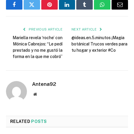
Facebook
Twitter
Pinterest
LinkedIn
Tumblr
WhatsApp
Email
PREVIOUS ARTICLE
NEXT ARTICLE
Mariella revela ‘roche’ con
@ideas.en.5.minutos ¡Magia
Mónica Cabrejos: “Le pedí
botánica! Trucos verdes para
prestado y no me gustó la
tu hogar y exterior #Co
forma en la que me cobró”
Antena92
Website
RELATED
POSTS