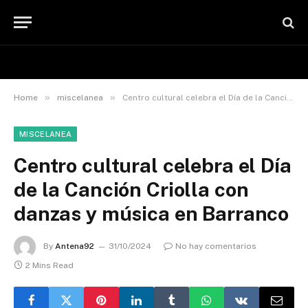
»
»
Home
miscelanea
Centro cultural celebra el Día de la Canción Criolla con danzas y música en Barranco
MISCELANEA
Centro cultural celebra el Día
de la Canción Criolla con
danzas y música en Barranco
By
Antena92
31/10/2024
No hay comentarios
2 Mins Read