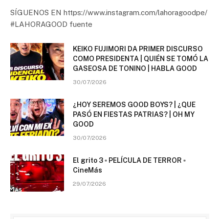
SÍGUENOS EN https://www.instagram.com/lahoragoodpe/
#LAHORAGOOD fuente
KEIKO FUJIMORI DA PRIMER DISCURSO
COMO PRESIDENTA | QUIÉN SE TOMÓ LA
GASEOSA DE TONINO | HABLA GOOD
30/07/2026
¿HOY SEREMOS GOOD BOYS? | ¿QUE
PASÓ EN FIESTAS PATRIAS? | OH MY
GOOD
30/07/2026
El grito 3 ▫️ PELÍCULA DE TERROR ▫️
CineMás
29/07/2026