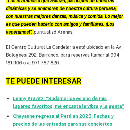
“Los invitamos a que asistan, participen de nuestras
dinámicas y se enamoren de nuestra cultura peruana,
con nuestras mejores danzas, música y comida. Lo mejor
es que pueden hacerlo con amigos y familiares. ¡Los
esperamos!”,
puntualizó Arenas.
El Centro Cultural La Candelaria está ubicado en la Av.
Bolognesi 292, Barranco, para reservas llamar al 994
181 906 o al 971 787 820.
TE PUEDE INTERESAR
Lenny Kravitz: “Sudamérica es uno de mis
lugares favoritos, me encanta la vibra y la gente”
Chayanne regresa al Perú en 2025: Fechas y
precios de las entradas para sus conciertos