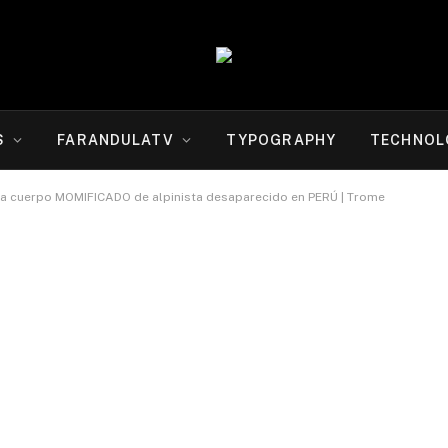
S
FARANDULATV
TYPOGRAPHY
TECHNOL
 cuerpo MOMIFICADO de alpinista desaparecido en PERÚ | Trome