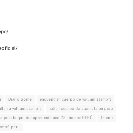
epe/
oficial/
ú
Diario trome
encuentran cuerpo de william stampfl
allan a william stampfl
hallan cuerpo de alpinista en perú
alpinista que desapareció hace 22 años en PERÚ
Trome
tampfl peru