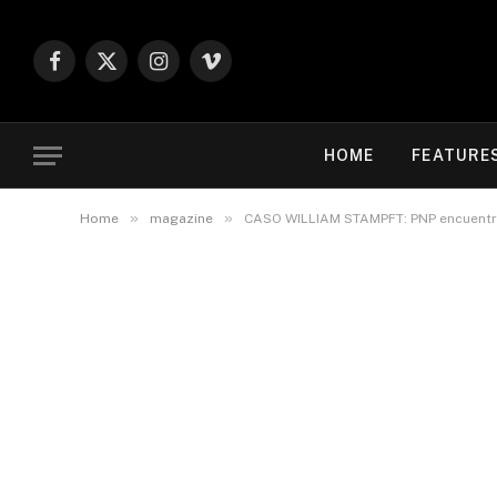
Facebook
X
Instagram
Vimeo
(Twitter)
HOME
FEATURE
»
»
Home
magazine
CASO WILLIAM STAMPFT: PNP encuentra