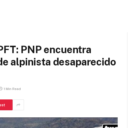
FT: PNP encuentra
 alpinista desaparecido
1 Min Read
est