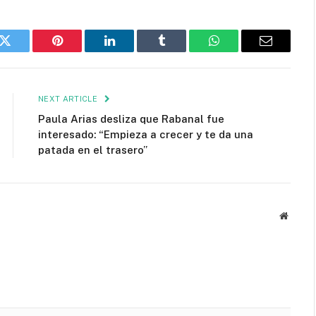
k
Twitter
Pinterest
LinkedIn
Tumblr
WhatsApp
Email
NEXT ARTICLE
Paula Arias desliza que Rabanal fue
interesado: “Empieza a crecer y te da una
patada en el trasero”
Websit