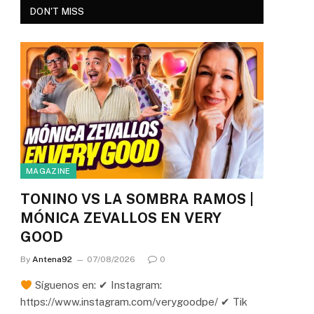
DON'T MISS
MAGAZINE
TONINO VS LA SOMBRA RAMOS |
MÓNICA ZEVALLOS EN VERY
GOOD
By
Antena92
07/08/2026
0
Síguenos en: ✔ Instagram:
https://www.instagram.com/verygoodpe/ ✔ Tik