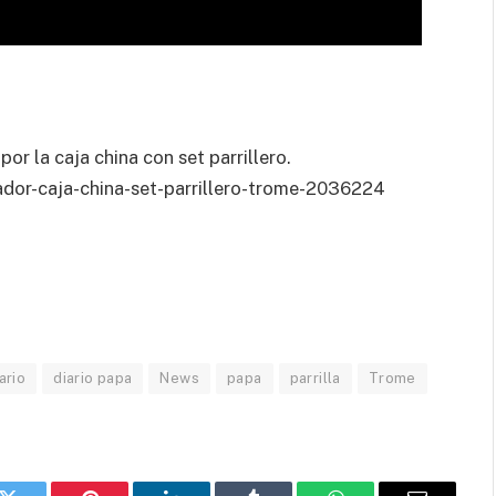
por la caja china con set parrillero.
dor-caja-china-set-parrillero-trome-2036224
ario
diario papa
News
papa
parrilla
Trome