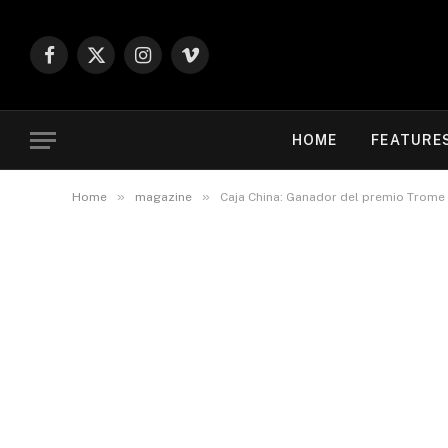
Facebook
X
Instagram
Vimeo
(Twitter)
HOME
FEATURE
»
»
Home
magazine
Caja China: Ganador del premio Trome