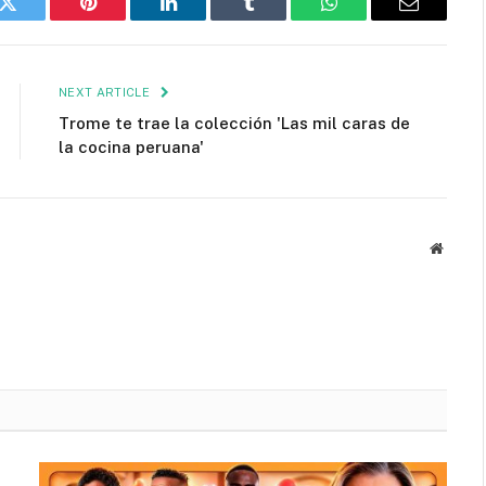
k
Twitter
Pinterest
LinkedIn
Tumblr
WhatsApp
Email
NEXT ARTICLE
Trome te trae la colección 'Las mil caras de
la cocina peruana'
Websit