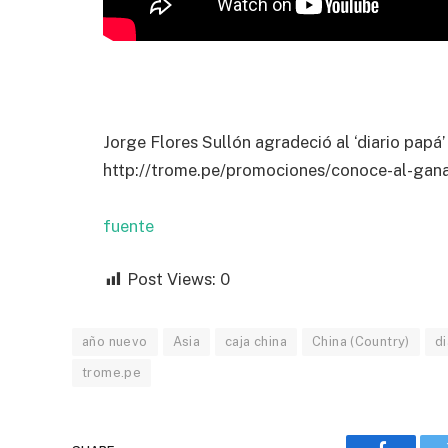
Jorge Flores Sullón agradeció al ‘diario papá’ 
http://trome.pe/promociones/conoce-al-gana
fuente
Post Views:
0
año nuevo
Asia
caja china
China (Country)
di
trome.pe