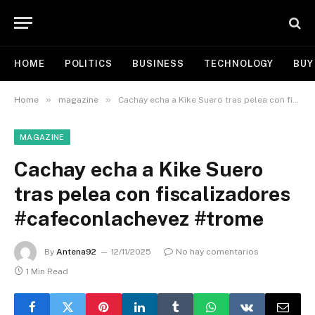
HOME
POLITICS
BUSINESS
TECHNOLOGY
BUY
»
»
Home
magazine
Cachay echa a Kike Suero tras pelea con fiscalizadores #cafeconlachevez #trome
MAGAZINE
Cachay echa a Kike Suero
tras pelea con fiscalizadores
#cafeconlachevez #trome
By
Antena92
12/11/2025
No hay comentarios
1 Min Read