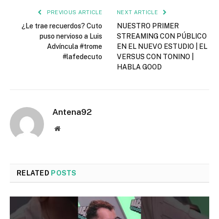
PREVIOUS ARTICLE
NEXT ARTICLE
¿Le trae recuerdos? Cuto
NUESTRO PRIMER
puso nervioso a Luis
STREAMING CON PÚBLICO
Advíncula #trome
EN EL NUEVO ESTUDIO | EL
#lafedecuto
VERSUS CON TONINO |
HABLA GOOD
Antena92
Website
RELATED
POSTS