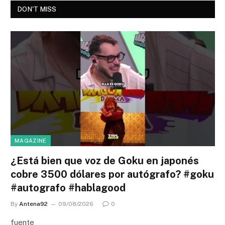
DON'T MISS
MAGAZINE
¿Está bien que voz de Goku en japonés
cobre 3500 dólares por autógrafo? #goku
#autografo #hablagood
By
Antena92
09/08/2026
0
fuente