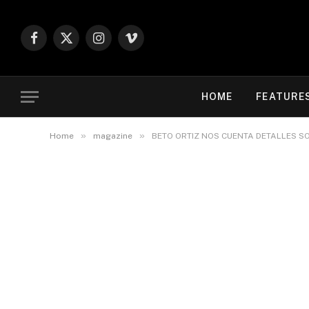
Facebook
X
Instagram
Vimeo
(Twitter)
HOME
FEATURE
»
»
Home
magazine
BETO ORTIZ NOS CUENTA DETALLES SO