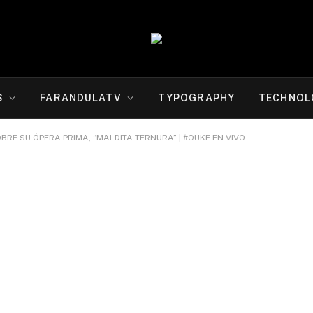
S
FARANDULATV
TYPOGRAPHY
TECHNOL
BRE SU ÓPERA PRIMA, “MALDITA TERNURA” | #OUKE EN VIVO