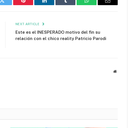
k
Twitter
Pinterest
LinkedIn
Tumblr
WhatsApp
Email
NEXT ARTICLE
Este es el INESPERADO motivo del fin su
relación con el chico reality Patricio Parodi
Websit