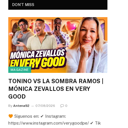
DON'T MISS
MAGAZINE
TONINO VS LA SOMBRA RAMOS |
MÓNICA ZEVALLOS EN VERY
GOOD
By
Antena92
07/08/2026
0
Síguenos en: ✔ Instagram:
https://www.instagram.com/verygoodpe/ ✔ Tik