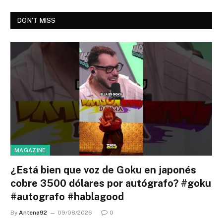
DON'T MISS
MAGAZINE
¿Está bien que voz de Goku en japonés
cobre 3500 dólares por autógrafo? #goku
#autografo #hablagood
By
Antena92
09/08/2026
0