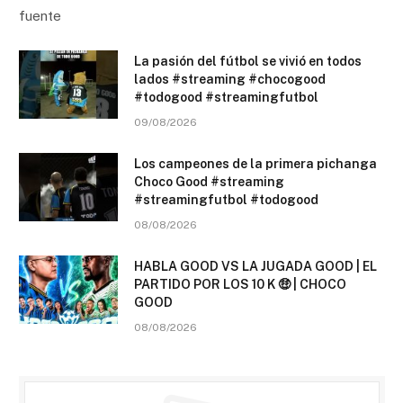
fuente
La pasión del fútbol se vivió en todos
lados #streaming #chocogood
#todogood #streamingfutbol
09/08/2026
Los campeones de la primera pichanga
Choco Good #streaming
#streamingfutbol #todogood
08/08/2026
HABLA GOOD VS LA JUGADA GOOD | EL
PARTIDO POR LOS 10 K 🤑 | CHOCO
GOOD
08/08/2026