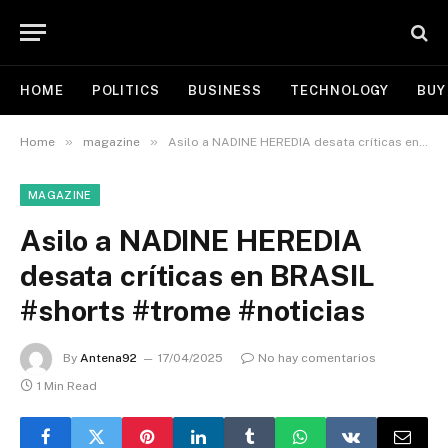
HOME
POLITICS
BUSINESS
TECHNOLOGY
BUY
»
»
Home
magazine
Asilo a NADINE HEREDIA desata críticas en BRASIL #shorts #trome #noticias
MAGAZINE
Asilo a NADINE HEREDIA
desata críticas en BRASIL
#shorts #trome #noticias
By
Antena92
17/04/2025
No hay comentarios
1 Min Read