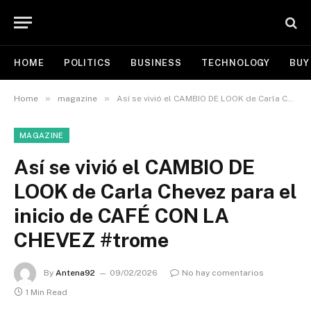
HOME
POLITICS
BUSINESS
TECHNOLOGY
BUY
»
»
Home
magazine
Así se vivió el CAMBIO DE LOOK de Carla Chevez para el inicio de CAFÉ CON LA CHEVEZ #trome
MAGAZINE
Así se vivió el CAMBIO DE
LOOK de Carla Chevez para el
inicio de CAFÉ CON LA
CHEVEZ #trome
By
Antena92
09/02/2026
No hay comentarios
1 Min Read