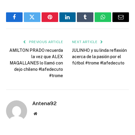
Facebook
Twitter
Pinterest
LinkedIn
Tumblr
WhatsApp
Email
PREVIOUS ARTICLE
NEXT ARTICLE
AMILTON PRADO recuerda
JULINHO y su linda reflexión
la vez que ALEX
acerca de la pasión por el
MAGALLANES lo llamó con
fútbol #trome #lafedecuto
dejo chileno #lafedecuto
#trome
Antena92
Website