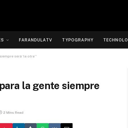
ES
FARANDULATV
TYPOGRAPHY
TECHNOLO
 siempre será ‘la otra’”
e para la gente siempre
2 Mins Read