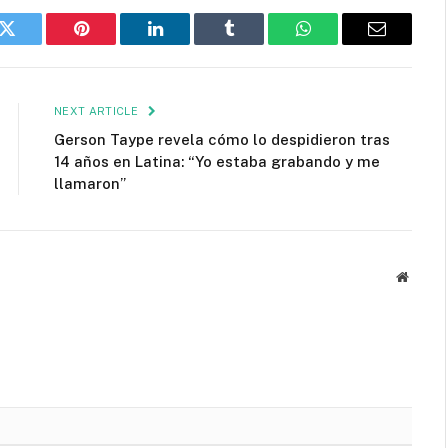
k
Twitter
Pinterest
LinkedIn
Tumblr
WhatsApp
Email
NEXT ARTICLE
Gerson Taype revela cómo lo despidieron tras
14 años en Latina: “Yo estaba grabando y me
llamaron”
Websit