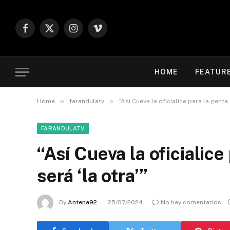
Facebook
X
Instagram
Vimeo
(Twitter)
HOME
FEATUR
»
»
Home
farandulatv
“Así Cueva la oficialice para la gente
FARANDULATV
“Así Cueva la oficialic
será ‘la otra’”
By
Antena92
25/07/2024
No hay comentarios